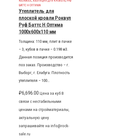
ROCKWOOL
,
ИЗОЛЯЦИЯ ДЛЯ КРОВЕЛЬ
,
РУФ
БАТТС Н ОПТИМА
Утеплитель для
плоской кровли Роквул
Руф Баттс Н Оптима
1000x600x110 мм
Толщина: 110 мм, плит в пачке
– 3, кубов в пачке – 0.198 м3.
Данная позиция производится
поз заказ. Производство – г.
Выборг, г. Елабуга. Плотность
утеплителя – 100…
₽
6,696.00
Цена за куб В
связи с нестабильными
ценами на стройматериалы,
актуальную цену
запрашивайте на info@rock-
sale.ru