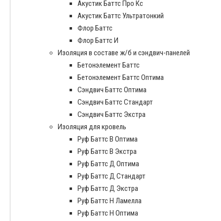
Акустик Баттс Про Кс
Акустик Баттс Ультратонкий
Флор Баттс
Флор Баттс И
Изоляция в составе ж/б и сэндвич-панелей
Бетонэлемент Баттс
Бетонэлемент Баттс Оптима
Сэндвич Баттс Оптима
Сэндвич Баттс Стандарт
Сэндвич Баттс Экстра
Изоляция для кровель
Руф Баттс В Оптима
Руф Баттс В Экстра
Руф Баттс Д Оптима
Руф Баттс Д Стандарт
Руф Баттс Д Экстра
Руф Баттс Н Ламелла
Руф Баттс Н Оптима