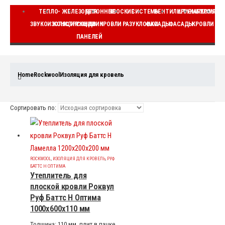
ТЕПЛО-
ЖЕЛЕЗОБЕТОННЫЕ
ДЛЯ
ПЛОСКИЕ
СИСТЕМЫ
ВЕНТИЛИРУЕМЫЕ
ШТУКАТУРНЫЕ
КОМПЛЕ
ЗВУКОИЗОЛЯЦИЯ
КОНСТРУКЦИИ
СЭНДВИЧ
КРОВЛИ
РАЗУКЛОНКИ
ФАСАДЫ
ФАСАДЫ
КРОВЛИ
ВЕ
ПАНЕЛЕЙ
Home
Rockwool
Изоляция для кровель
Сортировать по:
ROCKWOOL
,
ИЗОЛЯЦИЯ ДЛЯ КРОВЕЛЬ
,
РУФ
БАТТС Н ОПТИМА
Утеплитель для
плоской кровли Роквул
Руф Баттс Н Оптима
1000x600x110 мм
Толщина: 110 мм, плит в пачке