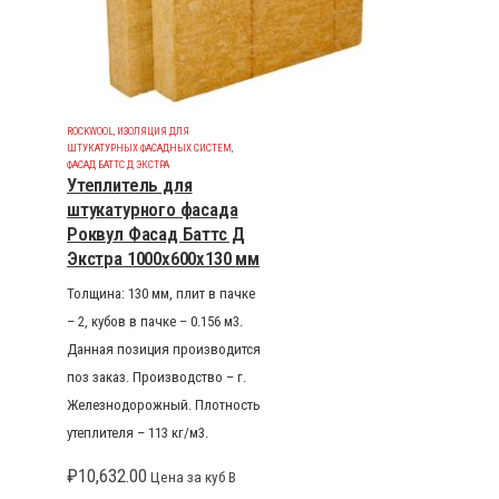
ROCKWOOL
,
ИЗОЛЯЦИЯ ДЛЯ
ШТУКАТУРНЫХ ФАСАДНЫХ СИСТЕМ
,
ФАСАД БАТТС Д ЭКСТРА
Утеплитель для
штукатурного фасада
Роквул Фасад Баттс Д
Экстра 1000x600x130 мм
Толщина: 130 мм, плит в пачке
– 2, кубов в пачке – 0.156 м3.
Данная позиция производится
поз заказ. Производство – г.
Железнодорожный. Плотность
утеплителя – 113 кг/м3.
₽
10,632.00
Цена за куб В