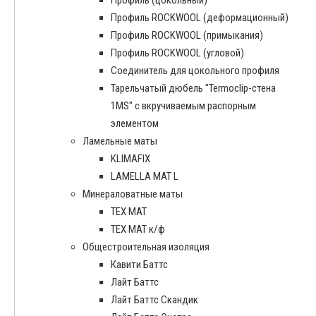
Профиль (цокольный)
Профиль ROCKWOOL (деформационный)
Профиль ROCKWOOL (примыкания)
Профиль ROCKWOOL (угловой)
Соединитель для цокольного профиля
Тарельчатый дюбель "Termoclip-стена
1MS" с вкручиваемым распорным
элементом
Ламельные маты
KLIMAFIX
LAMELLA MAT L
Минераловатные маты
ТЕХ МАТ
ТЕХ МАТ к/ф
Общестроительная изоляция
Кавити Баттс
Лайт Баттс
Лайт Баттс Скандик