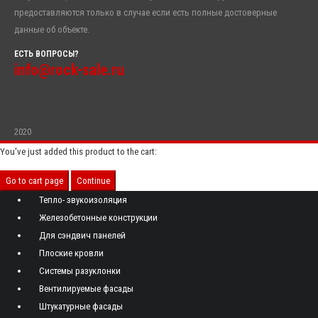
предоставляются только в случае если есть полные достоверные
данные об объекте.
ЕСТЬ ВОПРОСЫ?
info@rock-sale.ru
2020
You've just added this product to the cart:
Go to cart page
Continue
Тепло- звукоизоляция
Железобетонные конструкции
Для сэндвич панелей
Плоские кровли
Системы разуклонки
Вентилируемые фасады
Штукатурные фасады