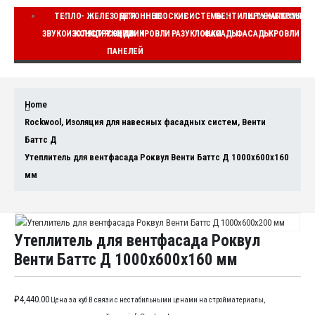
ТЕПЛО-
ЖЕЛЕЗОБЕТОННЫЕ
ДЛЯ
ПЛОСКИЕ
СИСТЕМЫ
ВЕНТИЛИРУЕМЫЕ
ШТУКАТУРНЫЕ
КОМПЛЕ
ЗВУКОИЗОЛЯЦИЯ
КОНСТРУКЦИИ
СЭНДВИЧ
КРОВЛИ
РАЗУКЛОНКИ
ФАСАДЫ
ФАСАДЫ
КРОВЛИ
ВЕ
ПАНЕЛЕЙ
Home
Rockwool
,
Изоляция для навесных фасадных систем
,
Венти
Баттс Д
Утеплитель для вентфасада Роквул Венти Баттс Д 1000x600x160
мм
Утеплитель для вентфасада Роквул
Венти Баттс Д 1000x600x160 мм
₽
4,440.00
Цена за куб В связи с нестабильными ценами на стройматериалы,