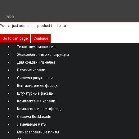
2020
You've just added this product to the cart:
Go to cart page
Continue
Тепло- звукоизоляция
Железобетонные конструкции
Для сэндвич панелей
Плоские кровли
Системы разуклонки
Вентилируемые фасады
Штукатурные фасады
Комплектация кровли
Комплектация вентфасада
Система Rockfasade
Ламельные маты
Минераловатные плиты