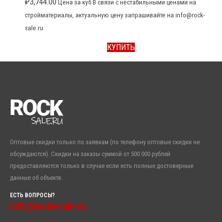
₽
3,744.00
Цена за куб В связи с нестабильными ценами на
стройматериалы, актуальную цену запрашивайте на info@rock-
sale.ru
КУПИТЬ
Оптовые скидки только по заявкам (по телефону оптовые скидки не
обсуждаются). Скидки на заказы суммой от 500 000 рублей
предоставляются только в случае если есть полные достоверные
данные об объекте.
ЕСТЬ ВОПРОСЫ?
info@rock-sale.ru