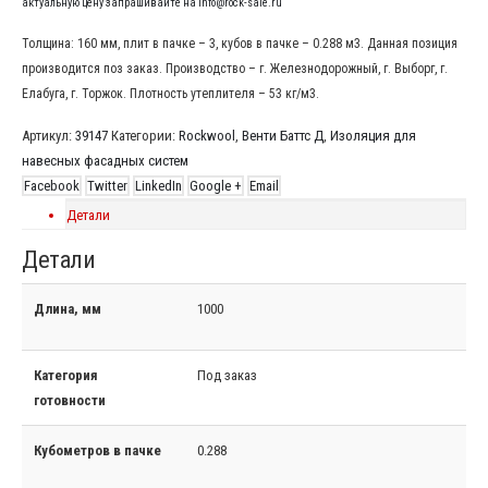
актуальную цену запрашивайте на info@rock-sale.ru
Толщина: 160 мм, плит в пачке – 3, кубов в пачке – 0.288 м3. Данная позиция
производится поз заказ. Производство – г. Железнодорожный, г. Выборг, г.
Елабуга, г. Торжок. Плотность утеплителя – 53 кг/м3.
Артикул:
39147
Категории:
Rockwool
,
Венти Баттс Д
,
Изоляция для
навесных фасадных систем
Facebook
Twitter
LinkedIn
Google +
Email
Детали
Детали
Длина, мм
1000
Категория
Под заказ
готовности
Кубометров в пачке
0.288