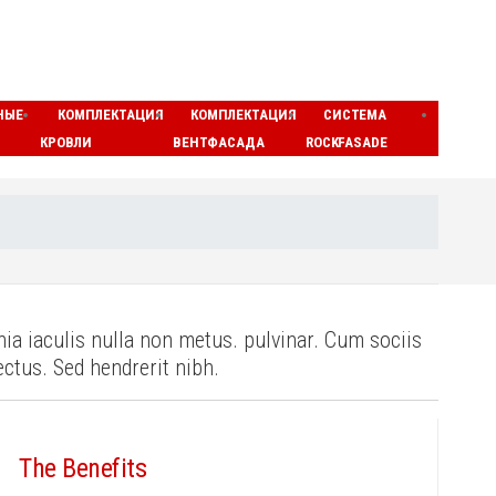
НЫЕ
КОМПЛЕКТАЦИЯ
КОМПЛЕКТАЦИЯ
СИСТЕМА
ЛАМЕ
КРОВЛИ
ВЕНТФАСАДА
ROCKFASADE
МАТЫ
nia iaculis nulla non metus. pulvinar. Cum sociis
ectus. Sed hendrerit nibh.
The Benefits