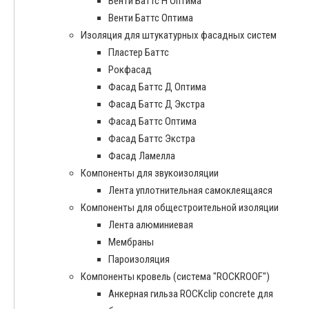
Венти Баттс Н Оптима
Венти Баттс Оптима
Изоляция для штукатурных фасадных систем
Пластер Баттс
Рокфасад
Фасад Баттс Д Оптима
Фасад Баттс Д Экстра
Фасад Баттс Оптима
Фасад Баттс Экстра
Фасад Ламелла
Компоненты для звукоизоляции
Лента уплотнительная самоклеящаяся
Компоненты для общестроительной изоляции
Лента алюминиевая
Мембраны
Пароизоляция
Компоненты кровель (система "ROCKROOF")
Анкерная гильза ROCKclip concrete для