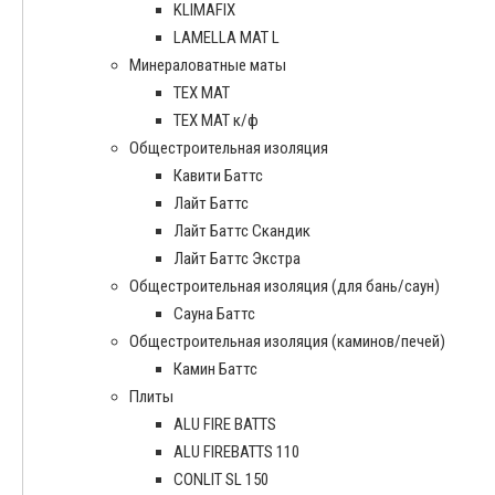
KLIMAFIX
LAMELLA MAT L
Минераловатные маты
ТЕХ МАТ
ТЕХ МАТ к/ф
Общестроительная изоляция
Кавити Баттс
Лайт Баттс
Лайт Баттс Скандик
Лайт Баттс Экстра
Общестроительная изоляция (для бань/саун)
Сауна Баттс
Общестроительная изоляция (каминов/печей)
Камин Баттс
Плиты
ALU FIRE BATTS
ALU FIREBATTS 110
CONLIT SL 150