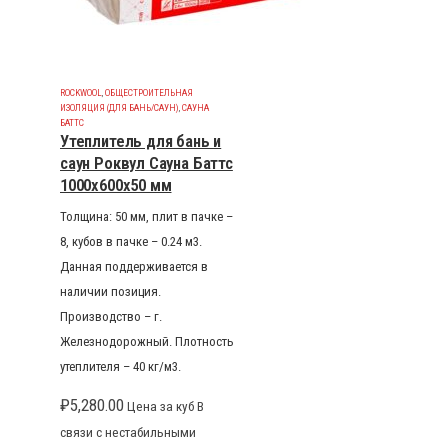
ROCKWOOL
,
ОБЩЕСТРОИТЕЛЬНАЯ
ИЗОЛЯЦИЯ (ДЛЯ БАНЬ/САУН)
,
САУНА
БАТТС
Утеплитель для бань и
саун Роквул Сауна Баттс
1000x600x50 мм
Толщина: 50 мм, плит в пачке –
8, кубов в пачке – 0.24 м3.
Данная поддерживается в
наличии позиция.
Производство – г.
Железнодорожный. Плотность
утеплителя – 40 кг/м3.
₽
5,280.00
Цена за куб В
связи с нестабильными