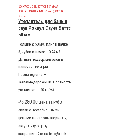
ROCKWOOL
,
ОБЩЕСТРОИТЕЛЬНАЯ
ИЗОЛЯЦИЯ (ДЛЯ БАНЬ/САУН)
,
САУНА
БАТТС
Утеплитель для бань и
саун Роквул Сауна Баттс
50 мм
Толщина: 50 мм, плит в пачке –
8, кубов в пачке – 0.24 м3.
Данная поддерживается в
наличии позиция.
Производство – г.
Железнодорожный. Плотность
утеплителя – 40 кг/м3.
₽
5,280.00
Цена за куб В
связи с нестабильными
ценами на стройматериалы,
актуальную цену
запрашивайте на info@rock-