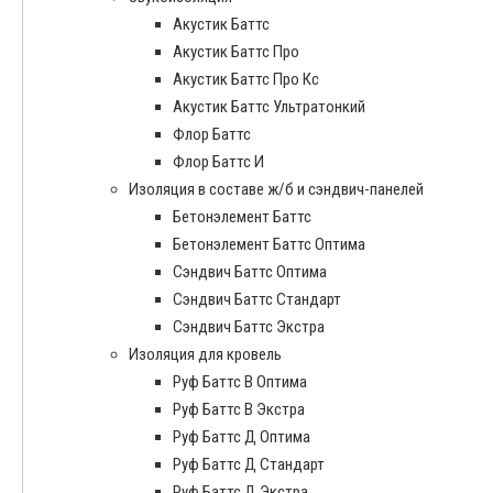
Акустик Баттс
Акустик Баттс Про
Акустик Баттс Про Кс
Акустик Баттс Ультратонкий
Флор Баттс
Флор Баттс И
Изоляция в составе ж/б и сэндвич-панелей
Бетонэлемент Баттс
Бетонэлемент Баттс Оптима
Сэндвич Баттс Оптима
Сэндвич Баттс Стандарт
Сэндвич Баттс Экстра
Изоляция для кровель
Руф Баттс В Оптима
Руф Баттс В Экстра
Руф Баттс Д Оптима
Руф Баттс Д Стандарт
Руф Баттс Д Экстра