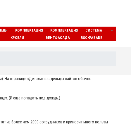
НЫЕ
КОМПЛЕКТАЦИЯ
КОМПЛЕКТАЦИЯ
СИСТЕМА
ЛАМЕ
КРОВЛИ
ВЕНТФАСАДА
ROCKFASADE
МАТЫ
ем). На странице «Детали» владельцы сайтов обычно
аду. (И ещё попадать под дождь.)
штат из более чем 2000 сотрудников и приносит много пользы