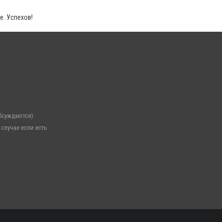
е. Успехов!
бсуждаются).
 случае если есть