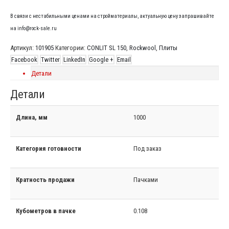
В связи с нестабильными ценами на стройматериалы, актуальную цену запрашивайте
на info@rock-sale.ru
Артикул:
101905
Категории:
CONLIT SL 150
,
Rockwool
,
Плиты
Facebook
Twitter
LinkedIn
Google +
Email
Детали
Детали
Длина, мм
1000
Категория готовности
Под заказ
Кратность продажи
Пачками
Кубометров в пачке
0.108