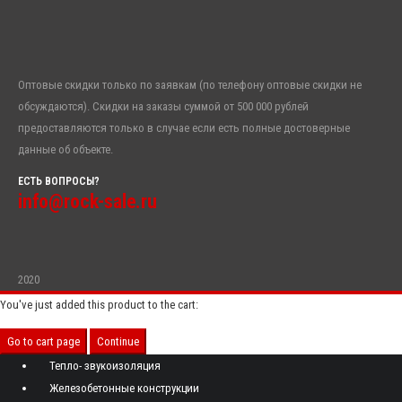
Оптовые скидки только по заявкам (по телефону оптовые скидки не
обсуждаются). Скидки на заказы суммой от 500 000 рублей
предоставляются только в случае если есть полные достоверные
данные об объекте.
ЕСТЬ ВОПРОСЫ?
info@rock-sale.ru
2020
You've just added this product to the cart:
Go to cart page
Continue
Тепло- звукоизоляция
Железобетонные конструкции