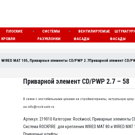
ПЛОСКИЕ
СИСТЕМЫ
ВЕНТИЛИРУЕМЫЕ
ШТУКАТУР
КРОВЛИ
РАЗУКЛОНКИ
ФАСАДЫ
ФАСАДЫ
и WIRED MAT 105
,
Приварные элементы CD/PWP 2.7
Приварной элемент CD/PW
Приварной элемент CD/PWP 2.7 – 58
В связи с нестабильными ценами на стройматериалы, актуальную цену
на info@rock-sale.ru
Артикул:
219010
Категории:
Rockwool
,
Приварные элементы C
Система ROCKFIRE: для крепления WIRED MAT 80 и WIRED MAT 
Приварные штифты