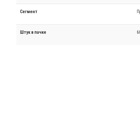
Сегмент
П
Штук в пачке
6