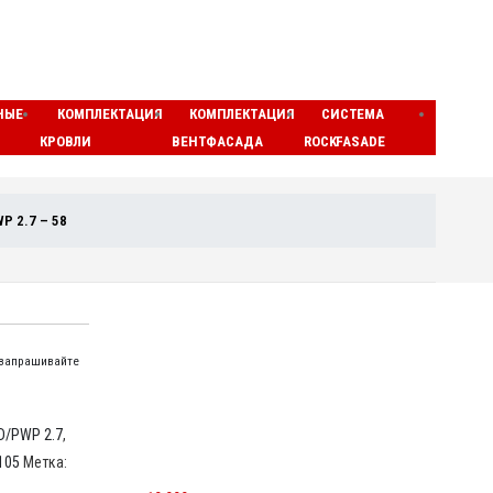
НЫЕ
КОМПЛЕКТАЦИЯ
КОМПЛЕКТАЦИЯ
СИСТЕМА
ЛАМЕ
КРОВЛИ
ВЕНТФАСАДА
ROCKFASADE
МАТЫ
P 2.7 – 58
 запрашивайте
D/PWP 2.7
,
105
Метка:
МИНЕРАЛОВАТНЫЕ ЦИЛИНДРЫ