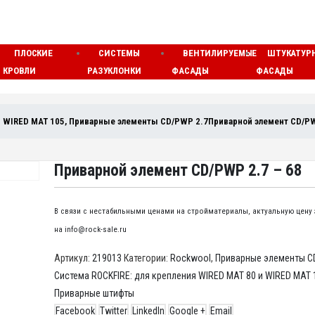
ПЛОСКИЕ
СИСТЕМЫ
ВЕНТИЛИРУЕМЫЕ
ШТУКАТУР
КРОВЛИ
РАЗУКЛОНКИ
ФАСАДЫ
ФАСАДЫ
и WIRED MAT 105
,
Приварные элементы CD/PWP 2.7
Приварной элемент CD/PW
Приварной элемент CD/PWP 2.7 – 68
В связи с нестабильными ценами на стройматериалы, актуальную цену
на info@rock-sale.ru
Артикул:
219013
Категории:
Rockwool
,
Приварные элементы C
Система ROCKFIRE: для крепления WIRED MAT 80 и WIRED MAT 
Приварные штифты
Facebook
Twitter
LinkedIn
Google +
Email