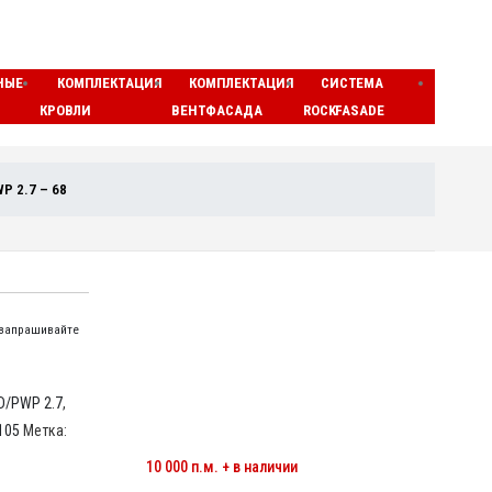
НЫЕ
КОМПЛЕКТАЦИЯ
КОМПЛЕКТАЦИЯ
СИСТЕМА
ЛАМЕ
КРОВЛИ
ВЕНТФАСАДА
ROCKFASADE
МАТЫ
P 2.7 – 68
 запрашивайте
D/PWP 2.7
,
105
Метка:
МИНЕРАЛОВАТНЫЕ ЦИЛИНДРЫ
10 000 п.м. + в наличии