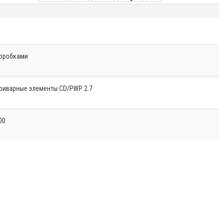
оробками
риварные элементы CD/PWP 2.7
00