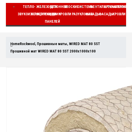
ТЕПЛО-
ЖЕЛЕЗОБЕТОННЫЕ
ДЛЯ
ПЛОСКИЕ
СИСТЕМЫ
ВЕНТИЛИРУЕМЫЕ
ШТУКАТУРНЫЕ
КОМПЛЕ
ЗВУКОИЗОЛЯЦИЯ
КОНСТРУКЦИИ
СЭНДВИЧ
КРОВЛИ
РАЗУКЛОНКИ
ФАСАДЫ
ФАСАДЫ
КРОВЛИ
ВЕ
ПАНЕЛЕЙ
Home
Rockwool
,
Прошивные маты
,
WIRED MAT 80 SST
Прошивной мат WIRED MAT 80 SST 2000x1000x100