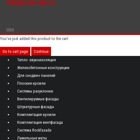
info@rock-sale.ru
2020
You've just added this product to the cart:
Go to cart page
Continue
Тепло- звукоизоляция
Железобетонные конструкции
Для сэндвич панелей
Плоские кровли
Системы разуклонки
Вентилируемые фасады
Штукатурные фасады
Комплектация кровли
Комплектация вентфасада
Система Rockfasade
Ламельные маты