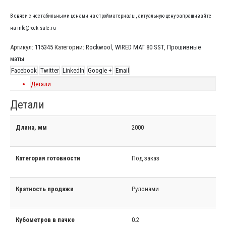
В связи с нестабильными ценами на стройматериалы, актуальную цену запрашивайте
на info@rock-sale.ru
Артикул:
115345
Категории:
Rockwool
,
WIRED MAT 80 SST
,
Прошивные
маты
Facebook
Twitter
LinkedIn
Google +
Email
Детали
Детали
Длина, мм
2000
Категория готовности
Под заказ
Кратность продажи
Рулонами
Кубометров в пачке
0.2