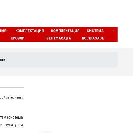
НЫЕ
КОМПЛЕКТАЦИЯ
КОМПЛЕКТАЦИЯ
СИСТЕМА
ЛАМЕ
КРОВЛИ
ВЕНТФАСАДА
ROCKFASADE
МАТЫ
нки
стройматериалы,
тем (система
 штукатурки
МИНЕРАЛОВАТНЫЕ ЦИЛИНДРЫ