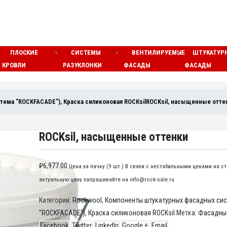
ПЛОСКИЕ
СИСТЕМЫ
ВЕНТИЛИРУЕМЫЕ
ШТУКАТУР
КРОВЛИ
РАЗУКЛОНКИ
ФАСАДЫ
ФАСАДЫ
тема "ROCKFACADE")
,
Краска силиконовая ROCKsil
ROCKsil, насыщенные отте
ROCKsil, насыщенные оттенки
₽
6,977.00
Цена за пачку (9 шт.) В связи с нестабильными ценами на 
актуальную цену запрашивайте на info@rock-sale.ru
Категории:
Rockwool
,
Компоненты штукатурных фасадных сис
"ROCKFACADE")
,
Краска силиконовая ROCKsil
Метка:
Фасадные
Facebook
Twitter
LinkedIn
Google +
Email