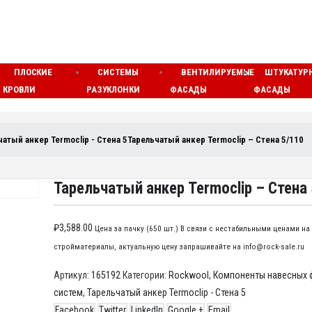
ПЛОСКИЕ
СИСТЕМЫ
ВЕНТИЛИРУЕМЫЕ
ШТУКАТУР
КРОВЛИ
РАЗУКЛОНКИ
ФАСАДЫ
ФАСАДЫ
чатый анкер Termoclip - Стена 5
Тарельчатый анкер Termoclip – Стена 5/110
Тарельчатый анкер Termoclip – Стена
₽
3,588.00
Цена за пачку (650 шт.) В связи с нестабильными ценами на
стройматериалы, актуальную цену запрашивайте на info@rock-sale.ru
Артикул:
165192
Категории:
Rockwool
,
Компоненты навесных 
систем
,
Тарельчатый анкер Termoclip - Стена 5
Facebook
Twitter
LinkedIn
Google +
Email