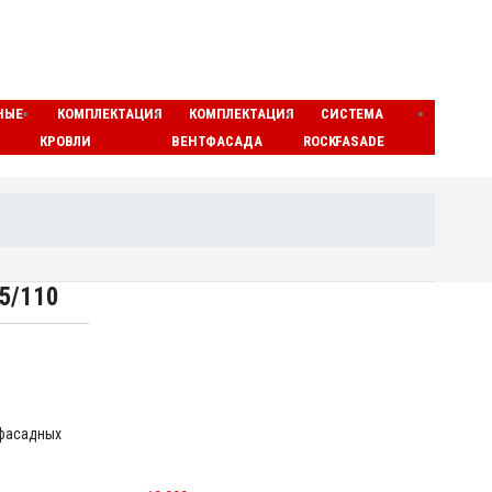
НЫЕ
КОМПЛЕКТАЦИЯ
КОМПЛЕКТАЦИЯ
СИСТЕМА
ЛАМЕ
КРОВЛИ
ВЕНТФАСАДА
ROCKFASADE
МАТЫ
 5/110
фасадных
МИНЕРАЛОВАТНЫЕ ЦИЛИНДРЫ