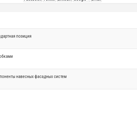
ндартная позиция
обками
поненты навесных фасадных систем