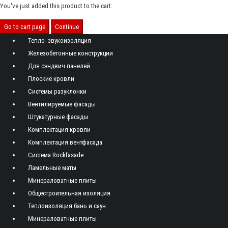
You've just added this product to the cart:
Go to cart page
Continue
Тепло- звукоизоляция
Железобетонные конструкции
Для сэндвич панелей
Плоские кровли
Системы разуклонки
Вентилируемые фасады
Штукатурные фасады
Комплектация кровли
Комплектация вентфасада
Система Rockfasade
Ламельные маты
Минераловатные плиты
Общестроительная изоляция
Теплоизоляция бань и саун
Минераловатные плиты