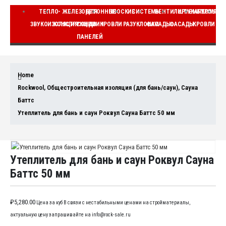
ТЕПЛО-
ЖЕЛЕЗОБЕТОННЫЕ
ДЛЯ
ПЛОСКИЕ
СИСТЕМЫ
ВЕНТИЛИРУЕМЫЕ
ШТУКАТУРНЫЕ
КОМПЛЕ
ЗВУКОИЗОЛЯЦИЯ
КОНСТРУКЦИИ
СЭНДВИЧ
КРОВЛИ
РАЗУКЛОНКИ
ФАСАДЫ
ФАСАДЫ
КРОВЛИ
ВЕ
ПАНЕЛЕЙ
Home
Rockwool
,
Общестроительная изоляция (для бань/саун)
,
Сауна
Баттс
Утеплитель для бань и саун Роквул Сауна Баттс 50 мм
Утеплитель для бань и саун Роквул Сауна
Баттс 50 мм
₽
5,280.00
Цена за куб В связи с нестабильными ценами на стройматериалы,
актуальную цену запрашивайте на info@rock-sale.ru