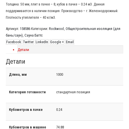
Толщина: 50 мм, плит в пачке – 8, кубов в пачке – 0.24 м3. Данная
поддерживается в наличии позиция. Производство – г. Железнодорожный.
Плотность утеплителя – 40 кг/м3.
Артикул:
158586
Категории:
Rockwool
,
Общестроительная изоляция (для
бань/саун)
,
Сауна Баттс
Facebook
Twitter
LinkedIn
Google +
Email
Детали
Детали
Длина, мм
1000
Категория готовности
стандартная позиция
Кубометров в пачке
0.24
Кубометров в машине
74.88