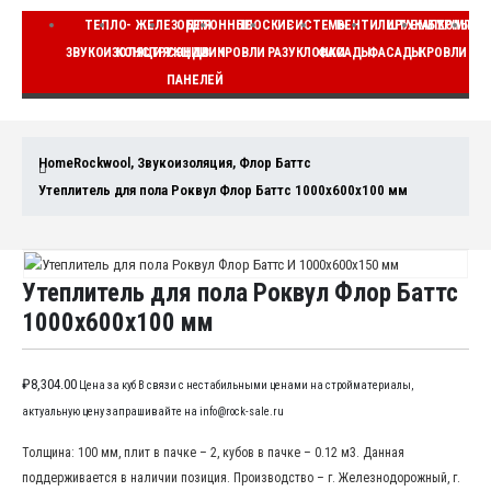
ТЕПЛО-
ЖЕЛЕЗОБЕТОННЫЕ
ДЛЯ
ПЛОСКИЕ
СИСТЕМЫ
ВЕНТИЛИРУЕМЫЕ
ШТУКАТУРНЫЕ
КОМПЛЕ
ЗВУКОИЗОЛЯЦИЯ
КОНСТРУКЦИИ
СЭНДВИЧ
КРОВЛИ
РАЗУКЛОНКИ
ФАСАДЫ
ФАСАДЫ
КРОВЛИ
ВЕ
ПАНЕЛЕЙ
Home
Rockwool
,
Звукоизоляция
,
Флор Баттс
Утеплитель для пола Роквул Флор Баттс 1000x600x100 мм
Утеплитель для пола Роквул Флор Баттс
1000x600x100 мм
₽
8,304.00
Цена за куб В связи с нестабильными ценами на стройматериалы,
актуальную цену запрашивайте на info@rock-sale.ru
Толщина: 100 мм, плит в пачке – 2, кубов в пачке – 0.12 м3. Данная
поддерживается в наличии позиция. Производство – г. Железнодорожный, г.