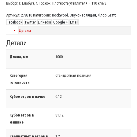
Выборг, г. Елабуга, г. Торжок. Плотность утеплителя – 110 кг/м3.
Артикул:
278310
Категории:
Rockwool
,
Звукоизоляция
,
Флор Баттс
Facebook
Twitter
LinkedIn
Google +
Email
Детали
Детали
Длина, мм
1000
Категория
стандартная позиция
готовности
Кубометров в пачке
0.12
Кубометров в
81.12
машине
Квадратных метров в
1.2