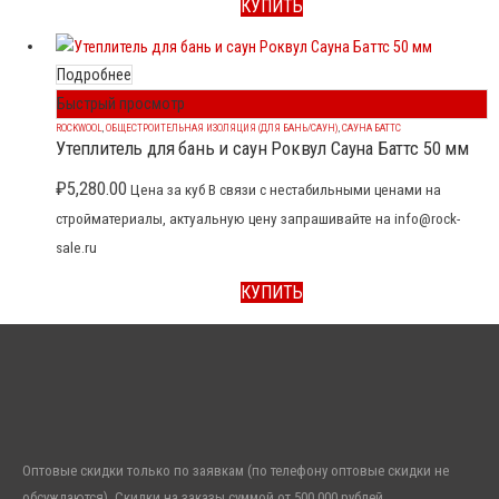
КУПИТЬ
Подробнее
Быстрый просмотр
ROCKWOOL
,
ОБЩЕСТРОИТЕЛЬНАЯ ИЗОЛЯЦИЯ (ДЛЯ БАНЬ/САУН)
,
САУНА БАТТС
Утеплитель для бань и саун Роквул Сауна Баттс 50 мм
₽
5,280.00
Цена за куб В связи с нестабильными ценами на
стройматериалы, актуальную цену запрашивайте на info@rock-
sale.ru
КУПИТЬ
Оптовые скидки только по заявкам (по телефону оптовые скидки не
обсуждаются). Скидки на заказы суммой от 500 000 рублей