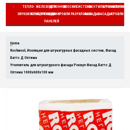
ТЕПЛО-
ЖЕЛЕЗОБЕТОННЫЕ
ДЛЯ
ПЛОСКИЕ
СИСТЕМЫ
ВЕНТИЛИРУЕМЫЕ
ШТУКАТУРНЫЕ
КОМПЛЕ
ЗВУКОИЗОЛЯЦИЯ
КОНСТРУКЦИИ
СЭНДВИЧ
КРОВЛИ
РАЗУКЛОНКИ
ФАСАДЫ
ФАСАДЫ
КРОВЛИ
ВЕ
ПАНЕЛЕЙ
Home
Rockwool
,
Изоляция для штукатурных фасадных систем
,
Фасад
Баттс Д Оптима
Утеплитель для штукатурного фасада Роквул Фасад Баттс Д
Оптима 1000x600x100 мм