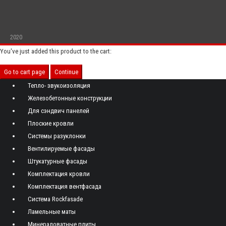
2020
You've just added this product to the cart:
Go to cart page
Continue
Тепло- звукоизоляция
Железобетонные конструкции
Для сэндвич панелей
Плоские кровли
Системы разуклонки
Вентилируемые фасады
Штукатурные фасады
Комплектация кровли
Комплектация вентфасада
Система Rockfasade
Ламельные маты
Минераловатные плиты