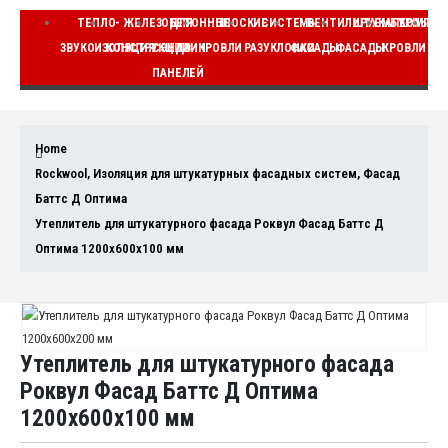
ТЕПЛО-
ЖЕЛЕЗОБЕТОННЫЕ
ДЛЯ
ПЛОСКИЕ
СИСТЕМЫ
ВЕНТИЛИРУЕМЫЕ
ШТУКАТУРНЫЕ
КОМПЛЕ
ЗВУКОИЗОЛЯЦИЯ
КОНСТРУКЦИИ
СЭНДВИЧ
КРОВЛИ
РАЗУКЛОНКИ
ФАСАДЫ
ФАСАДЫ
КРОВЛИ
ВЕ
ПАНЕЛЕЙ
Home
Rockwool
,
Изоляция для штукатурных фасадных систем
,
Фасад
Баттс Д Оптима
Утеплитель для штукатурного фасада Роквул Фасад Баттс Д
Оптима 1200x600x100 мм
Утеплитель для штукатурного фасада
Роквул Фасад Баттс Д Оптима
1200x600x100 мм