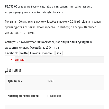
₽
9,792.00
Цена за куб В связи с нестабильными ценами на стройматериалы,
актуальную цену запрашивайте на info@rock-sale.ru
Толщина: 100 мм, плит в пачке – 3, кубов в пачке – 0.216 м3. Данная позиция
производится поз заказ. Производство – г. Выборг, г. Елабуга. Плотность
утеплителя – 101 кг/м3.
Артикул:
270675
Категории:
Rockwool
,
Изоляция для штукатурных
фасадных систем
,
Фасад Баттс Д Оптима
Facebook
Twitter
LinkedIn
Google +
Email
Детали
Детали
Длина, мм
1200
Категория готовности
Под заказ