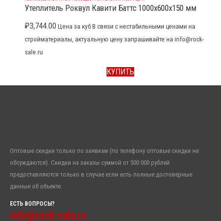
Утеплитель Роквул Кавити Баттс 1000x600x150 мм
₽
3,744.00
Цена за куб В связи с нестабильными ценами на
стройматериалы, актуальную цену запрашивайте на info@rock-
sale.ru
КУПИТЬ
Оптовые скидки только по заявкам (по телефону оптовые скидки не
обсуждаются). Скидки на заказы суммой от 500 000 рублей
предоставляются только в случае если есть полные достоверные
данные об объекте.
ЕСТЬ ВОПРОСЫ?
info@rock-sale.ru