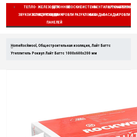
ТЕПЛО-
ЖЕЛЕЗОБЕТОННЫЕ
ДЛЯ
ПЛОСКИЕ
СИСТЕМЫ
ВЕНТИЛИРУЕМЫЕ
ШТУКАТУРНЫЕ
КОМПЛЕ
ЗВУКОИЗОЛЯЦИЯ
КОНСТРУКЦИИ
СЭНДВИЧ
КРОВЛИ
РАЗУКЛОНКИ
ФАСАДЫ
ФАСАДЫ
КРОВЛИ
ВЕ
ПАНЕЛЕЙ
Home
Rockwool
,
Общестроительная изоляция
,
Лайт Баттс
Утеплитель Роквул Лайт Баттс 1000x600x200 мм