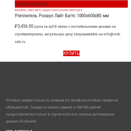
Быстрый просмотр
ROCKWOOL
,
ЛАЙТ БАТТС
,
ОБЩЕСТРОИТЕЛЬНАЯ ИЗОЛЯЦИЯ
Утеплитель Роквул Лайт Баттс 1000x600x80 мм
₽
3,456.00
Цена за куб В связи с нестабильными ценами на
стройматериалы, актуальную цену запрашивайте на info@rock-
sale.ru
КУПИТЬ
Оптовые скидки только по заявкам (по телефону оптовые скидки не
обсуждаются). Скидки на заказы суммой от 500 000 рублей
предоставляются только в случае если есть полные достоверные
данные об объекте.