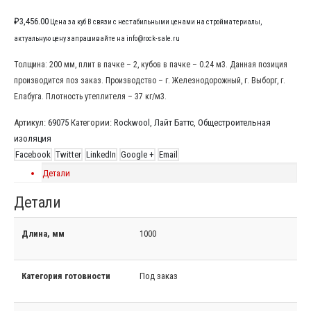
₽
3,456.00
Цена за куб В связи с нестабильными ценами на стройматериалы,
актуальную цену запрашивайте на info@rock-sale.ru
Толщина: 200 мм, плит в пачке – 2, кубов в пачке – 0.24 м3. Данная позиция
производится поз заказ. Производство – г. Железнодорожный, г. Выборг, г.
Елабуга. Плотность утеплителя – 37 кг/м3.
Артикул:
69075
Категории:
Rockwool
,
Лайт Баттс
,
Общестроительная
изоляция
Facebook
Twitter
LinkedIn
Google +
Email
Детали
Детали
Длина, мм
1000
Категория готовности
Под заказ