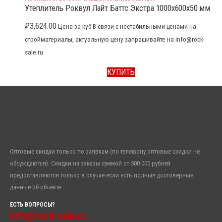
Утеплитель Роквул Лайт Баттс Экстра 1000x600x50 мм
₽
3,624.00
Цена за куб В связи с нестабильными ценами на
стройматериалы, актуальную цену запрашивайте на info@rock-
sale.ru
КУПИТЬ
Оптовые скидки только по заявкам (по телефону оптовые скидки не
обсуждаются). Скидки на заказы суммой от 500 000 рублей
предоставляются только в случае если есть полные достоверные
данные об объекте.
ЕСТЬ ВОПРОСЫ?
info@rock-sale.ru