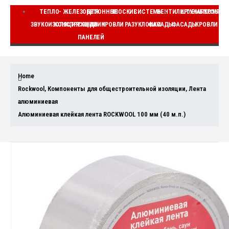
ТЕПЛО-
ЖЕЛЕЗОБЕТОННЫЕ
ДЛЯ
ПЛОСКИЕ
СИСТЕМЫ
ВЕНТИЛИРУЕМЫЕ
ШТУКАТУРНЫЕ
КОМПЛЕ
ЗВУКОИЗОЛЯЦИЯ
КОНСТРУКЦИИ
СЭНДВИЧ
КРОВЛИ
РАЗУКЛОНКИ
ФАСАДЫ
ФАСАДЫ
КРОВЛИ
ВЕ
ПАНЕЛЕЙ
Home
Rockwool
,
Компоненты для общестроительной изоляции
,
Лента
алюминиевая
Алюминиевая клейкая лента ROCKWOOL 100 мм (40 м.п.)