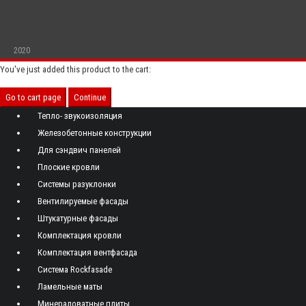
2020
You've just added this product to the cart:
Go to cart page
Continue
Тепло- звукоизоляция
Железобетонные конструкции
Для сэндвич панелей
Плоские кровли
Системы разуклонки
Вентилируемые фасады
Штукатурные фасады
Комплектация кровли
Комплектация вентфасада
Система Rockfasade
Ламельные маты
Минераловатные плиты