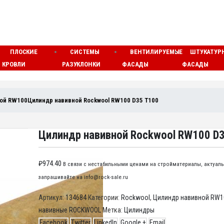
ПЛОСКИЕ
СИСТЕМЫ
ВЕНТИЛИРУЕМЫЕ
ШТУКАТУР
КРОВЛИ
РАЗУКЛОНКИ
ФАСАДЫ
ФАСАДЫ
ной RW100
Цилиндр навивной Rockwool RW100 D35 T100
Цилиндр навивной Rockwool RW100 D
₽
974.40
В связи с нестабильными ценами на стройматериалы, актуаль
запрашивайте на info@rock-sale.ru
Артикул:
134684
Категории:
Rockwool
,
Цилиндр навивной RW1
навивные ROCKWOOL
Метка:
Цилиндры
Facebook
Twitter
LinkedIn
Google +
Email