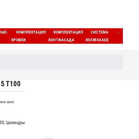
НЫЕ
КОМПЛЕКТАЦИЯ
КОМПЛЕКТАЦИЯ
СИСТЕМА
ЛАМЕ
КРОВЛИ
ВЕНТФАСАДА
ROCKFASADE
МАТЫ
35 T100
ную цену
00
,
Цилиндры
МИНЕРАЛОВАТНЫЕ ЦИЛИНДРЫ