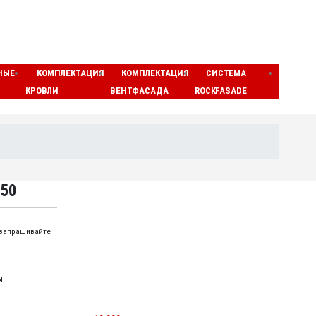
НЫЕ
КОМПЛЕКТАЦИЯ
КОМПЛЕКТАЦИЯ
СИСТЕМА
ЛАМЕ
КРОВЛИ
ВЕНТФАСАДА
ROCKFASADE
МАТЫ
x50
 запрашивайте
ы
МИНЕРАЛОВАТНЫЕ ЦИЛИНДРЫ