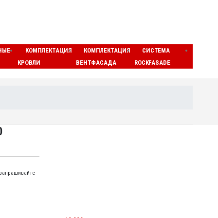
НЫЕ
КОМПЛЕКТАЦИЯ
КОМПЛЕКТАЦИЯ
СИСТЕМА
ЛАМЕ
КРОВЛИ
ВЕНТФАСАДА
ROCKFASADE
МАТЫ
0
 запрашивайте
МИНЕРАЛОВАТНЫЕ ЦИЛИНДРЫ