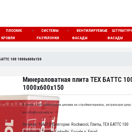
ПЛОСКИЕ
СИСТЕМЫ
ВЕНТИЛИРУЕМЫЕ
ШТУКАТУР
КРОВЛИ
РАЗУКЛОНКИ
ФАСАДЫ
ФАСАДЫ
БАТТС 100 1000x600x150
Минераловатная плита ТЕХ БАТТС 10
1000x600x150
В связи с нестабильными ценами на стройматериалы, актуальную цену
на info@rock-sale.ru
Артикул:
105213
Категории:
Rockwool
,
Плиты
,
ТЕХ БАТТС 100
Facebook
Twitter
LinkedIn
Google +
Email