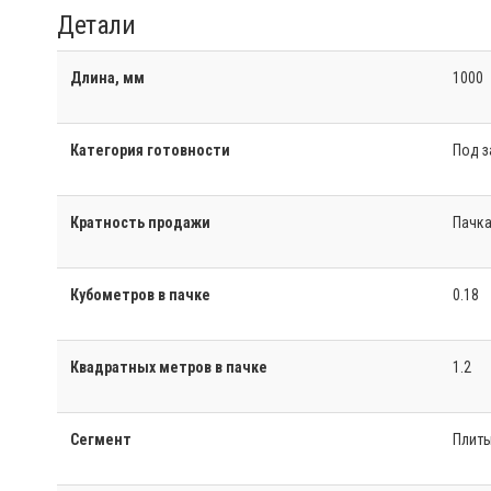
Детали
Длина, мм
1000
Категория готовности
Под з
Кратность продажи
Пачк
Кубометров в пачке
0.18
Квадратных метров в пачке
1.2
Сегмент
Плит