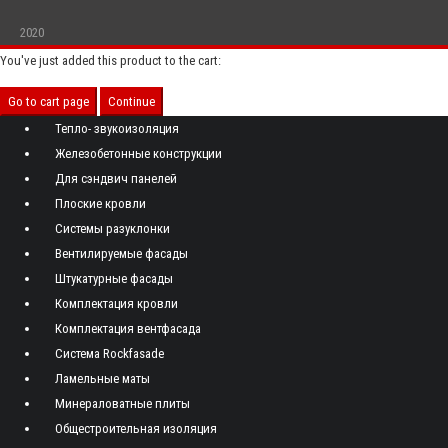
2020
You've just added this product to the cart:
Go to cart page
Continue
Тепло- звукоизоляция
Железобетонные конструкции
Для сэндвич панелей
Плоские кровли
Системы разуклонки
Вентилируемые фасады
Штукатурные фасады
Комплектация кровли
Комплектация вентфасада
Система Rockfasade
Ламельные маты
Минераловатные плиты
Общестроительная изоляция