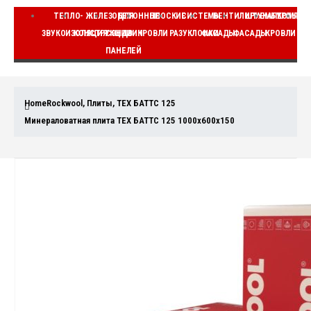
ТЕПЛО-
ЖЕЛЕЗОБЕТОННЫЕ
ДЛЯ
ПЛОСКИЕ
СИСТЕМЫ
ВЕНТИЛИРУЕМЫЕ
ШТУКАТУРНЫЕ
КОМПЛЕ
ЗВУКОИЗОЛЯЦИЯ
КОНСТРУКЦИИ
СЭНДВИЧ
КРОВЛИ
РАЗУКЛОНКИ
ФАСАДЫ
ФАСАДЫ
КРОВЛИ
ВЕ
ПАНЕЛЕЙ
Home
Rockwool
,
Плиты
,
ТЕХ БАТТС 125
Минераловатная плита ТЕХ БАТТС 125 1000x600x150