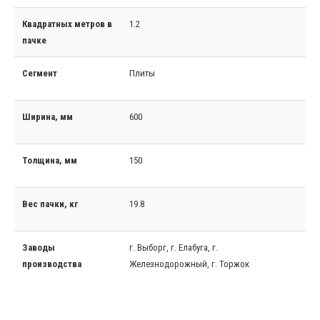
Квадратных метров в
1.2
пачке
Сегмент
Плиты
Ширина, мм
600
Толщина, мм
150
Вес пачки, кг
19.8
Заводы
г. Выборг, г. Елабуга, г.
производства
Железнодорожный, г. Торжок