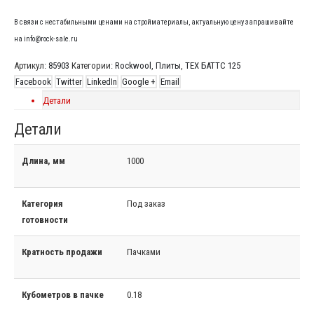
В связи с нестабильными ценами на стройматериалы, актуальную цену запрашивайте
на info@rock-sale.ru
Артикул:
85903
Категории:
Rockwool
,
Плиты
,
ТЕХ БАТТС 125
Facebook
Twitter
LinkedIn
Google +
Email
Детали
Детали
Длина, мм
1000
Категория
Под заказ
готовности
Кратность продажи
Пачками
Кубометров в пачке
0.18