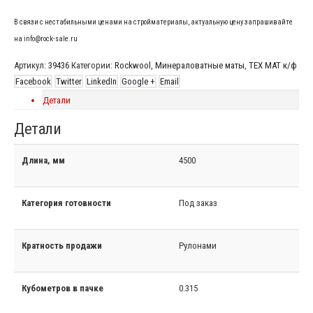
В связи с нестабильными ценами на стройматериалы, актуальную цену запрашивайте
на info@rock-sale.ru
Артикул:
39436
Категории:
Rockwool
,
Минераловатные маты
,
ТЕХ МАТ к/ф
Facebook
Twitter
LinkedIn
Google +
Email
Детали
Детали
Длина, мм
4500
Категория готовности
Под заказ
Кратность продажи
Рулонами
Кубометров в пачке
0.315