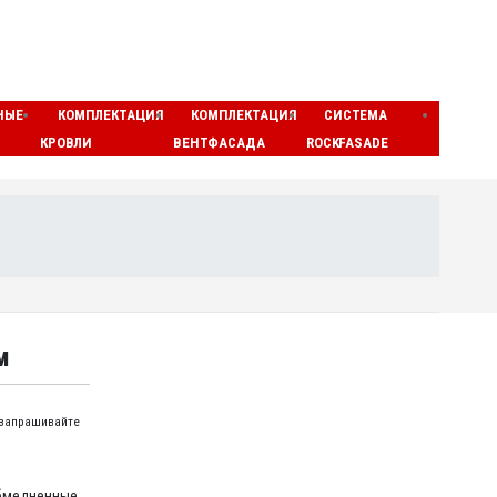
НЫЕ
КОМПЛЕКТАЦИЯ
КОМПЛЕКТАЦИЯ
СИСТЕМА
ЛАМЕ
КРОВЛИ
ВЕНТФАСАДА
ROCKFASADE
МАТЫ
м
 запрашивайте
бмедненные