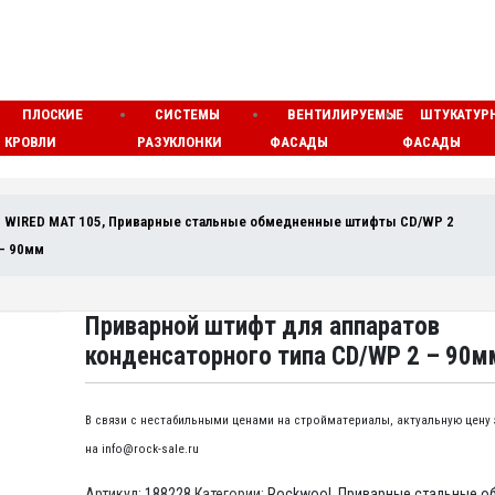
ПЛОСКИЕ
СИСТЕМЫ
ВЕНТИЛИРУЕМЫЕ
ШТУКАТУР
КРОВЛИ
РАЗУКЛОНКИ
ФАСАДЫ
ФАСАДЫ
и WIRED MAT 105
,
Приварные стальные обмедненные штифты CD/WP 2
 – 90мм
Приварной штифт для аппаратов
конденсаторного типа CD/WP 2 – 90м
В связи с нестабильными ценами на стройматериалы, актуальную цену
на info@rock-sale.ru
Артикул:
188228
Категории:
Rockwool
,
Приварные стальные о