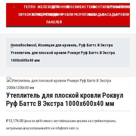
ТЕПЛО-
ЖЕЛЕЗОБЕТОННЫЕ
ДЛЯ
ПЛОСКИЕ
СИСТЕМЫ
ВЕНТИЛИРУЕМЫЕ
ШТУКАТУРНЫЕ
КОМПЛЕ
ЗВУКОИЗОЛЯЦИЯ
КОНСТРУКЦИИ
СЭНДВИЧ
КРОВЛИ
РАЗУКЛОНКИ
ФАСАДЫ
ФАСАДЫ
КРОВЛИ
ВЕ
ПАНЕЛЕЙ
Home
Rockwool
,
Изоляция для кровель
,
Руф Баттс В Экстра
Утеплитель для плоской кровли Роквул Руф Баттс В Экстра
1000x600x40 мм
Утеплитель для плоской кровли Роквул
Руф Баттс В Экстра 1000x600x40 мм
₽
13,176.00
Цена за куб В связи с нестабильными ценами на стройматериалы,
актуальную цену запрашивайте на info@rock-sale.ru