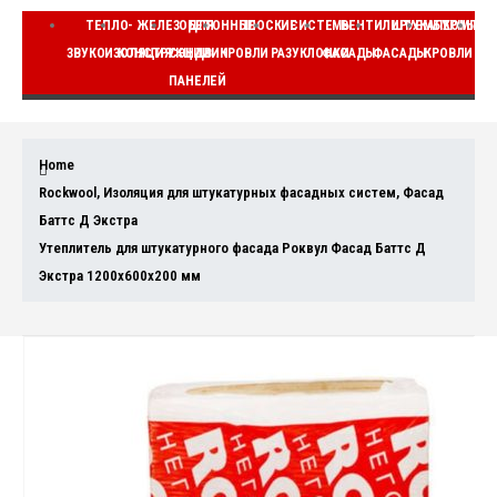
ТЕПЛО-
ЖЕЛЕЗОБЕТОННЫЕ
ДЛЯ
ПЛОСКИЕ
СИСТЕМЫ
ВЕНТИЛИРУЕМЫЕ
ШТУКАТУРНЫЕ
КОМПЛЕ
ЗВУКОИЗОЛЯЦИЯ
КОНСТРУКЦИИ
СЭНДВИЧ
КРОВЛИ
РАЗУКЛОНКИ
ФАСАДЫ
ФАСАДЫ
КРОВЛИ
ВЕ
ПАНЕЛЕЙ
Home
Rockwool
,
Изоляция для штукатурных фасадных систем
,
Фасад
Баттс Д Экстра
Утеплитель для штукатурного фасада Роквул Фасад Баттс Д
Экстра 1200x600x200 мм