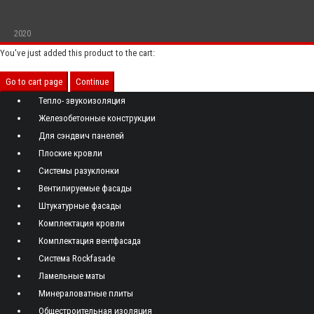
2020
You've just added this product to the cart:
Go to cart page
Continue
Тепло- звукоизоляция
Железобетонные конструкции
Для сэндвич панелей
Плоские кровли
Системы разуклонки
Вентилируемые фасады
Штукатурные фасады
Комплектация кровли
Комплектация вентфасада
Система Rockfasade
Ламельные маты
Минераловатные плиты
Общестроительная изоляция