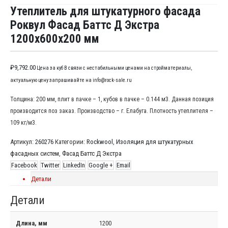
Утеплитель для штукатурного фасада
Роквул Фасад Баттс Д Экстра
1200x600x200 мм
₽
9,792.00
Цена за куб В связи с нестабильными ценами на стройматериалы,
актуальную цену запрашивайте на info@rock-sale.ru
Толщина: 200 мм, плит в пачке – 1, кубов в пачке – 0.144 м3. Данная позиция
производится поз заказ. Производство – г. Елабуга. Плотность утеплителя –
109 кг/м3.
Артикул:
260276
Категории:
Rockwool
,
Изоляция для штукатурных
фасадных систем
,
Фасад Баттс Д Экстра
Facebook
Twitter
LinkedIn
Google +
Email
Детали
Детали
Длина, мм
1200