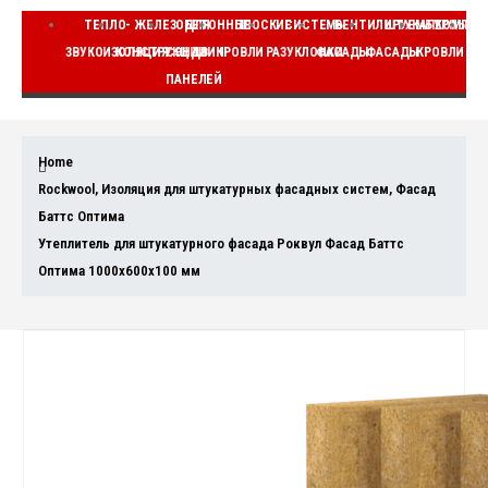
ТЕПЛО-
ЖЕЛЕЗОБЕТОННЫЕ
ДЛЯ
ПЛОСКИЕ
СИСТЕМЫ
ВЕНТИЛИРУЕМЫЕ
ШТУКАТУРНЫЕ
КОМПЛЕ
ЗВУКОИЗОЛЯЦИЯ
КОНСТРУКЦИИ
СЭНДВИЧ
КРОВЛИ
РАЗУКЛОНКИ
ФАСАДЫ
ФАСАДЫ
КРОВЛИ
ВЕ
ПАНЕЛЕЙ
Home
Rockwool
,
Изоляция для штукатурных фасадных систем
,
Фасад
Баттс Оптима
Утеплитель для штукатурного фасада Роквул Фасад Баттс
Оптима 1000x600x100 мм