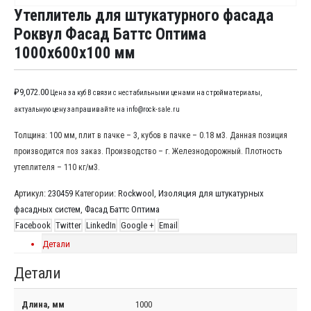
Утеплитель для штукатурного фасада
Роквул Фасад Баттс Оптима
1000x600x100 мм
₽
9,072.00
Цена за куб В связи с нестабильными ценами на стройматериалы,
актуальную цену запрашивайте на info@rock-sale.ru
Толщина: 100 мм, плит в пачке – 3, кубов в пачке – 0.18 м3. Данная позиция
производится поз заказ. Производство – г. Железнодорожный. Плотность
утеплителя – 110 кг/м3.
Артикул:
230459
Категории:
Rockwool
,
Изоляция для штукатурных
фасадных систем
,
Фасад Баттс Оптима
Facebook
Twitter
LinkedIn
Google +
Email
Детали
Детали
Длина, мм
1000