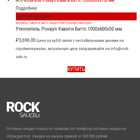
Подробнее
Быстрый просмотр
ROCKWOOL
,
КАВИТИ БАТТС
,
ОБЩЕСТРОИТЕЛЬНАЯ ИЗОЛЯЦИЯ
Утеплитель Роквул Кавити Баттс 1000x600x50 мм
₽
3,696.00
Цена за куб В связи с нестабильными ценами на
стройматериалы, актуальную цену запрашивайте на info@rock-
sale.ru
КУПИТЬ
Оптовые скидки только по заявкам (по телефону оптовые скидки не
обсуждаются). Скидки на заказы суммой от 500 000 рублей