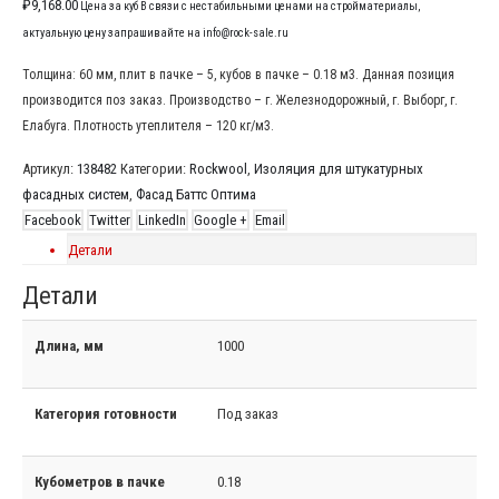
₽
9,168.00
Цена за куб В связи с нестабильными ценами на стройматериалы,
актуальную цену запрашивайте на info@rock-sale.ru
Толщина: 60 мм, плит в пачке – 5, кубов в пачке – 0.18 м3. Данная позиция
производится поз заказ. Производство – г. Железнодорожный, г. Выборг, г.
Елабуга. Плотность утеплителя – 120 кг/м3.
Артикул:
138482
Категории:
Rockwool
,
Изоляция для штукатурных
фасадных систем
,
Фасад Баттс Оптима
Facebook
Twitter
LinkedIn
Google +
Email
Детали
Детали
Длина, мм
1000
Категория готовности
Под заказ
Кубометров в пачке
0.18