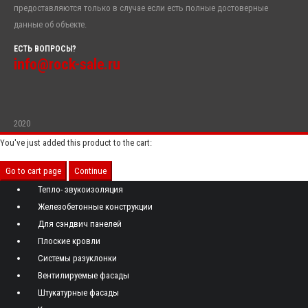
предоставляются только в случае если есть полные достоверные
данные об объекте.
ЕСТЬ ВОПРОСЫ?
info@rock-sale.ru
2020
You've just added this product to the cart:
Go to cart page
Continue
Тепло- звукоизоляция
Железобетонные конструкции
Для сэндвич панелей
Плоские кровли
Системы разуклонки
Вентилируемые фасады
Штукатурные фасады