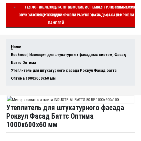
ТЕПЛО-
ЖЕЛЕЗОБЕТОННЫЕ
ДЛЯ
ПЛОСКИЕ
СИСТЕМЫ
ВЕНТИЛИРУЕМЫЕ
ШТУКАТУРНЫЕ
КОМПЛЕ
ЗВУКОИЗОЛЯЦИЯ
КОНСТРУКЦИИ
СЭНДВИЧ
КРОВЛИ
РАЗУКЛОНКИ
ФАСАДЫ
ФАСАДЫ
КРОВЛИ
ВЕ
ПАНЕЛЕЙ
Home
Rockwool
,
Изоляция для штукатурных фасадных систем
,
Фасад
Баттс Оптима
Утеплитель для штукатурного фасада Роквул Фасад Баттс
Оптима 1000x600x60 мм
Утеплитель для штукатурного фасада
Роквул Фасад Баттс Оптима
1000x600x60 мм