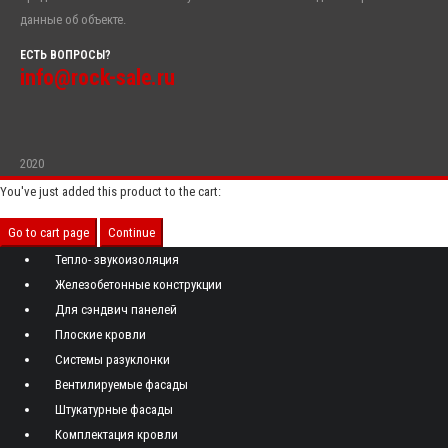
данные об объекте.
ЕСТЬ ВОПРОСЫ?
info@rock-sale.ru
2020
You've just added this product to the cart:
Go to cart page
Continue
Тепло- звукоизоляция
Железобетонные конструкции
Для сэндвич панелей
Плоские кровли
Системы разуклонки
Вентилируемые фасады
Штукатурные фасады
Комплектация кровли