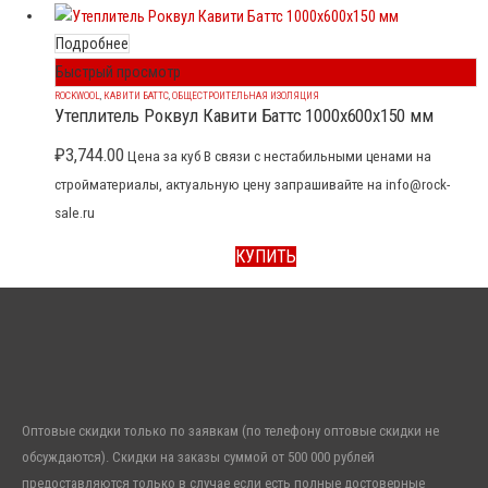
Подробнее
Быстрый просмотр
ROCKWOOL
,
КАВИТИ БАТТС
,
ОБЩЕСТРОИТЕЛЬНАЯ ИЗОЛЯЦИЯ
Утеплитель Роквул Кавити Баттс 1000x600x150 мм
₽
3,744.00
Цена за куб В связи с нестабильными ценами на
стройматериалы, актуальную цену запрашивайте на info@rock-
sale.ru
КУПИТЬ
Оптовые скидки только по заявкам (по телефону оптовые скидки не
обсуждаются). Скидки на заказы суммой от 500 000 рублей
предоставляются только в случае если есть полные достоверные