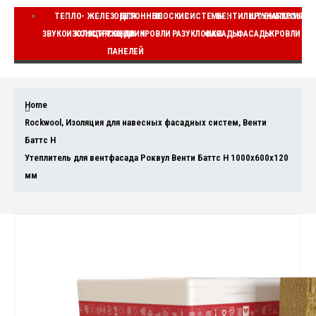
ТЕПЛО-
ЖЕЛЕЗОБЕТОННЫЕ
ДЛЯ
ПЛОСКИЕ
СИСТЕМЫ
ВЕНТИЛИРУЕМЫЕ
ШТУКАТУРНЫЕ
КОМПЛЕ
ЗВУКОИЗОЛЯЦИЯ
КОНСТРУКЦИИ
СЭНДВИЧ
КРОВЛИ
РАЗУКЛОНКИ
ФАСАДЫ
ФАСАДЫ
КРОВЛИ
ВЕ
ПАНЕЛЕЙ
Home
Rockwool
,
Изоляция для навесных фасадных систем
,
Венти
Баттс Н
Утеплитель для вентфасада Роквул Венти Баттс Н 1000x600x120
мм