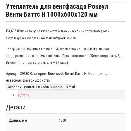
Утеплитель для вентфасада Роквул
Венти Баттс Н 1000x600x120 мм
₽
3,408.00
Цена за куб В связи с нестабильными ценами на стройматериалы,
актуальную цену запрашивайте на info@rock-sale.ru
Толщина: 120 мм, плит в пачке – 4, кубов в пачке – 0.288 м3. Данная
поддерживается в наличии позиция. Производство – г. Железнодорожный, г.
Выборг. Плотность утеплителя – 37 кг/м3.
Артикул:
39130
Категории:
Rockwool
,
Венти Баттс Н
,
Изоляция для
навесных фасадных систем
Facebook
Twitter
LinkedIn
Google +
Email
Детали
Детали
Длина, мм
1000