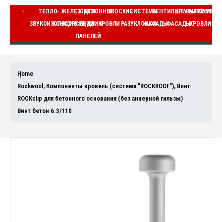
ТЕПЛО-
ЖЕЛЕЗОБЕТОННЫЕ
ДЛЯ
ПЛОСКИЕ
СИСТЕМЫ
ВЕНТИЛИРУЕМЫЕ
ШТУКАТУРНЫЕ
КОМПЛЕ
ЗВУКОИЗОЛЯЦИЯ
КОНСТРУКЦИИ
СЭНДВИЧ
КРОВЛИ
РАЗУКЛОНКИ
ФАСАДЫ
ФАСАДЫ
КРОВЛИ
ВЕ
ПАНЕЛЕЙ
Home
Rockwool
,
Компоненты кровель (система "ROCKROOF")
,
Винт
ROCKclip для бетонного основания (без анкерной гильзы)
Винт бетон 6.3/110