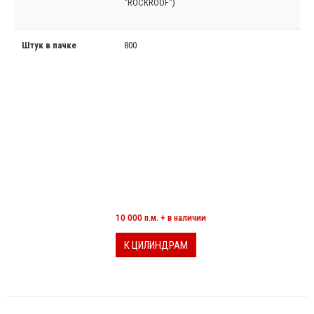
"ROCKROOF")
Штук в пачке
800
МИНЕРАЛОВАТНЫЕ ЦИЛИНДРЫ
10 000 п.м. + в наличии
К ЦИЛИНДРАМ