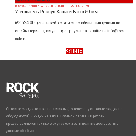
ROCKWOOL
,
КАВИТИ БАТТС
,
ОБЩЕСТРОИТЕЛЬНАЯ ИЗОЛЯЦИЯ
Утеплитель Роквул Кавити Баттс 50 мм
₽
3,624.00
Цена за куб В связи с нестабильными ценами на
стройматериалы, актуальную цену запрашивайте на info@rock-
sale.ru
КУПИТЬ
Оптовые скидки только по заявкам (по телефону оптовые скидки не
обсуждаются). Скидки на заказы суммой от 500 000 рублей
предоставляются только в случае если есть полные достоверные
данные об объекте.