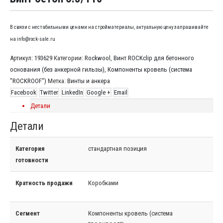
В связи с нестабильными ценами на стройматериалы, актуальную цену запрашивайте
на info@rock-sale.ru
Артикул:
193629
Категории:
Rockwool
,
Винт ROCKclip для бетонного
основания (без анкерной гильзы)
,
Компоненты кровель (система
"ROCKROOF")
Метка:
Винты и анкера
Facebook
Twitter
LinkedIn
Google +
Email
Детали
Детали
Категория
стандартная позиция
готовности
Кратность продажи
Коробками
Сегмент
Компоненты кровель (система