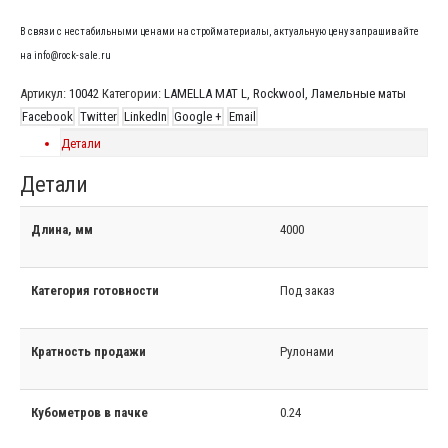
В связи с нестабильными ценами на стройматериалы, актуальную цену запрашивайте
на info@rock-sale.ru
Артикул:
10042
Категории:
LAMELLA MAT L
,
Rockwool
,
Ламельные маты
Facebook
Twitter
LinkedIn
Google +
Email
Детали
Детали
Длина, мм
4000
Категория готовности
Под заказ
Кратность продажи
Рулонами
Кубометров в пачке
0.24