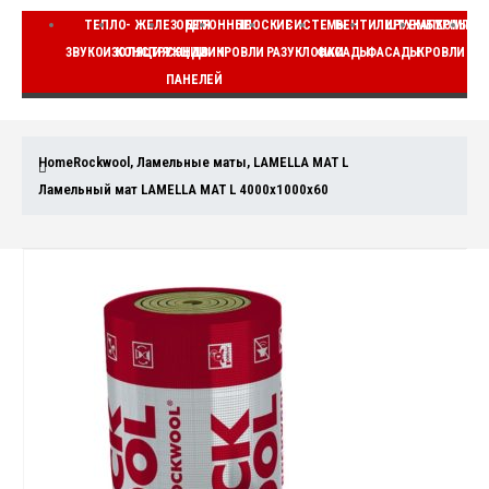
ТЕПЛО-
ЖЕЛЕЗОБЕТОННЫЕ
ДЛЯ
ПЛОСКИЕ
СИСТЕМЫ
ВЕНТИЛИРУЕМЫЕ
ШТУКАТУРНЫЕ
КОМПЛЕ
ЗВУКОИЗОЛЯЦИЯ
КОНСТРУКЦИИ
СЭНДВИЧ
КРОВЛИ
РАЗУКЛОНКИ
ФАСАДЫ
ФАСАДЫ
КРОВЛИ
ВЕ
ПАНЕЛЕЙ
Home
Rockwool
,
Ламельные маты
,
LAMELLA MAT L
Ламельный мат LAMELLA MAT L 4000x1000x60