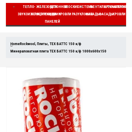
ТЕПЛО-
ЖЕЛЕЗОБЕТОННЫЕ
ДЛЯ
ПЛОСКИЕ
СИСТЕМЫ
ВЕНТИЛИРУЕМЫЕ
ШТУКАТУРНЫЕ
КОМПЛЕ
ЗВУКОИЗОЛЯЦИЯ
КОНСТРУКЦИИ
СЭНДВИЧ
КРОВЛИ
РАЗУКЛОНКИ
ФАСАДЫ
ФАСАДЫ
КРОВЛИ
ВЕ
ПАНЕЛЕЙ
Home
Rockwool
,
Плиты
,
ТЕХ БАТТС 150 к/ф
Минераловатная плита ТЕХ БАТТС 150 к/ф 1000x600x150