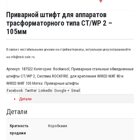
Приварной штифт для аппаратов
трасформаторного типа CT/WP 2 –
105мм
В связи с нестабильными ценами на стройматериалы, актуальную цену запрашивайте
на info@rock-sale.ru
Артикул:
187522
Категории:
Rockwool
,
Приварные стальные обмедненные
штифты CT/WP 2
,
Система ROCKFIRE: для крепления WIRED MAT 80 и
WIRED MAT 105
Метка:
Приварные штифты
Facebook
Twitter
LinkedIn
Google +
Email
Детали
Детали
Кратность
Коробками
продажи