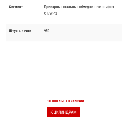
Сегмент
Приварные стальные обмедненные штифты
CT/WP 2
Штук в пачке
950
МИНЕРАЛОВАТНЫЕ ЦИЛИНДРЫ
10 000 п.м. + в наличии
К ЦИЛИНДРАМ