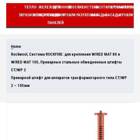
ТЕПЛО-
ЖЕЛЕЗОБЕТОННЫЕ
ДЛЯ
ПЛОСКИЕ
СИСТЕМЫ
ВЕНТИЛИРУЕМЫЕ
ШТУКАТУРНЫЕ
КОМПЛЕ
ЗВУКОИЗОЛЯЦИЯ
КОНСТРУКЦИИ
СЭНДВИЧ
КРОВЛИ
РАЗУКЛОНКИ
ФАСАДЫ
ФАСАДЫ
КРОВЛИ
ВЕ
ПАНЕЛЕЙ
Home
Rockwool
,
Система ROCKFIRE: для крепления WIRED MAT 80 и
WIRED MAT 105
,
Приварные стальные обмедненные штифты
CT/WP 2
Приварной штифт для аппаратов трасформаторного типа CT/WP
2 – 105мм