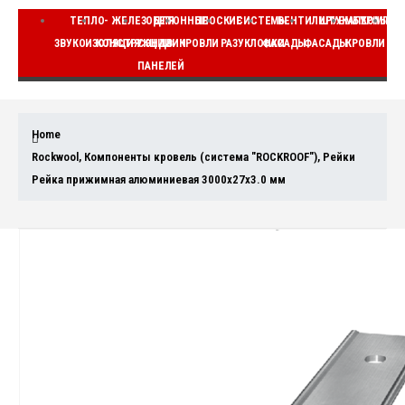
ТЕПЛО-
ЖЕЛЕЗОБЕТОННЫЕ
ДЛЯ
ПЛОСКИЕ
СИСТЕМЫ
ВЕНТИЛИРУЕМЫЕ
ШТУКАТУРНЫЕ
КОМПЛЕ
ЗВУКОИЗОЛЯЦИЯ
КОНСТРУКЦИИ
СЭНДВИЧ
КРОВЛИ
РАЗУКЛОНКИ
ФАСАДЫ
ФАСАДЫ
КРОВЛИ
ВЕ
ПАНЕЛЕЙ
Home
Rockwool
,
Компоненты кровель (система "ROCKROOF")
,
Рейки
Рейка прижимная алюминиевая 3000х27х3.0 мм