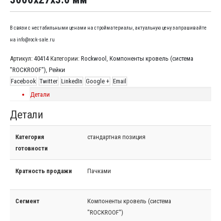
В связи с нестабильными ценами на стройматериалы, актуальную цену запрашивайте
на info@rock-sale.ru
Артикул:
40414
Категории:
Rockwool
,
Компоненты кровель (система
"ROCKROOF")
,
Рейки
Facebook
Twitter
LinkedIn
Google +
Email
Детали
Детали
Категория
стандартная позиция
готовности
Кратность продажи
Пачками
Сегмент
Компоненты кровель (система
"ROCKROOF")