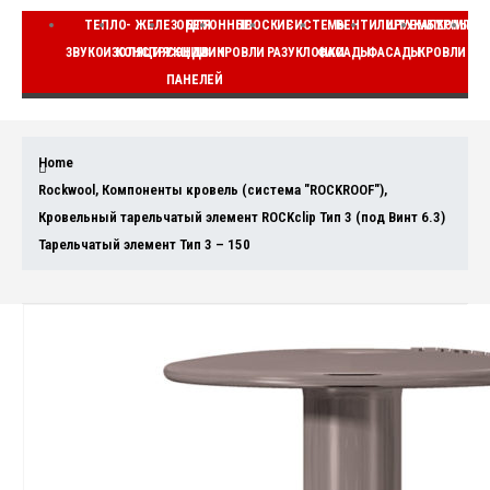
ТЕПЛО-
ЖЕЛЕЗОБЕТОННЫЕ
ДЛЯ
ПЛОСКИЕ
СИСТЕМЫ
ВЕНТИЛИРУЕМЫЕ
ШТУКАТУРНЫЕ
КОМПЛЕ
ЗВУКОИЗОЛЯЦИЯ
КОНСТРУКЦИИ
СЭНДВИЧ
КРОВЛИ
РАЗУКЛОНКИ
ФАСАДЫ
ФАСАДЫ
КРОВЛИ
ВЕ
ПАНЕЛЕЙ
Home
Rockwool
,
Компоненты кровель (система "ROCKROOF")
,
Кровельный тарельчатый элемент ROCKclip Тип 3 (под Винт 6.3)
Тарельчатый элемент Тип 3 – 150