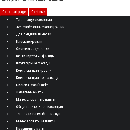
You've just added this product to the cart:
Go to cart page
Continue
Тепло- звукоизоляция
Железобетонные конструкции
Для сэндвич панелей
Плоские кровли
Системы разуклонки
Вентилируемые фасады
Штукатурные фасады
Комплектация кровли
Комплектация вентфасада
Система Rockfasade
Ламельные маты
Минераловатные плиты
Общестроительная изоляция
Теплоизоляция бань и саун
Минераловатные плиты
Прошивные маты