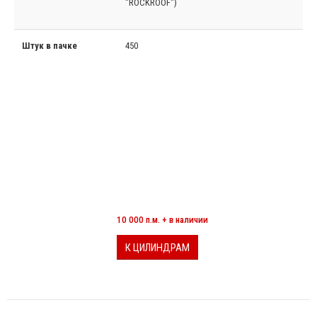
"ROCKROOF")
Штук в пачке
450
МИНЕРАЛОВАТНЫЕ ЦИЛИНДРЫ
10 000 п.м. + в наличии
К ЦИЛИНДРАМ