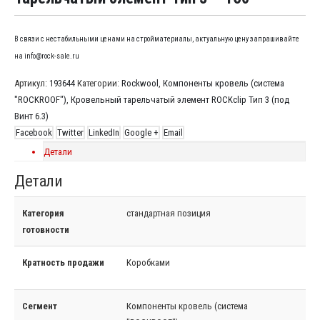
В связи с нестабильными ценами на стройматериалы, актуальную цену запрашивайте
на info@rock-sale.ru
Артикул:
193644
Категории:
Rockwool
,
Компоненты кровель (система
"ROCKROOF")
,
Кровельный тарельчатый элемент ROCKclip Тип 3 (под
Винт 6.3)
Facebook
Twitter
LinkedIn
Google +
Email
Детали
Детали
Категория
стандартная позиция
готовности
Кратность продажи
Коробками
Сегмент
Компоненты кровель (система