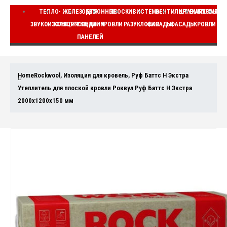
ТЕПЛО-
ЖЕЛЕЗОБЕТОННЫЕ
ДЛЯ
ПЛОСКИЕ
СИСТЕМЫ
ВЕНТИЛИРУЕМЫЕ
ШТУКАТУРНЫЕ
КОМПЛЕ
ЗВУКОИЗОЛЯЦИЯ
КОНСТРУКЦИИ
СЭНДВИЧ
КРОВЛИ
РАЗУКЛОНКИ
ФАСАДЫ
ФАСАДЫ
КРОВЛИ
ВЕ
ПАНЕЛЕЙ
Home
Rockwool
,
Изоляция для кровель
,
Руф Баттс Н Экстра
Утеплитель для плоской кровли Роквул Руф Баттс Н Экстра
2000x1200x150 мм