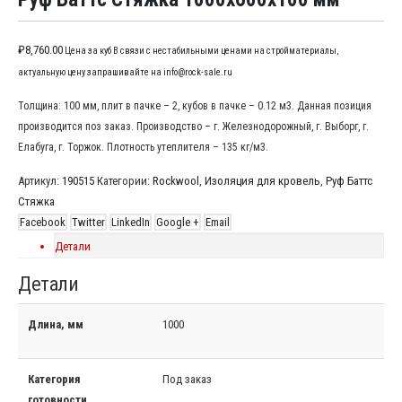
₽
8,760.00
Цена за куб В связи с нестабильными ценами на стройматериалы,
актуальную цену запрашивайте на info@rock-sale.ru
Толщина: 100 мм, плит в пачке – 2, кубов в пачке – 0.12 м3. Данная позиция
производится поз заказ. Производство – г. Железнодорожный, г. Выборг, г.
Елабуга, г. Торжок. Плотность утеплителя – 135 кг/м3.
Артикул:
190515
Категории:
Rockwool
,
Изоляция для кровель
,
Руф Баттс
Стяжка
Facebook
Twitter
LinkedIn
Google +
Email
Детали
Детали
Длина, мм
1000
Категория
Под заказ
готовности