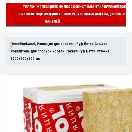
ТЕПЛО-
ЖЕЛЕЗОБЕТОННЫЕ
ДЛЯ
ПЛОСКИЕ
СИСТЕМЫ
ВЕНТИЛИРУЕМЫЕ
ШТУКАТУРНЫЕ
КОМПЛЕ
ЗВУКОИЗОЛЯЦИЯ
КОНСТРУКЦИИ
СЭНДВИЧ
КРОВЛИ
РАЗУКЛОНКИ
ФАСАДЫ
ФАСАДЫ
КРОВЛИ
ВЕ
ПАНЕЛЕЙ
Home
Rockwool
,
Изоляция для кровель
,
Руф Баттс Стяжка
Утеплитель для плоской кровли Роквул Руф Баттс Стяжка
1000x600x100 мм