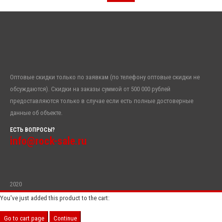
Оптовые скидки только по заявкам (по телефону оптовые скидки не
обсуждаются). Скидки на заказы суммой от 500 000 рублей
предоставляются только в случае если есть полные достоверные
данные об объекте.
ЕСТЬ ВОПРОСЫ?
info@rock-sale.ru
2020
You've just added this product to the cart:
Go to cart page
Continue