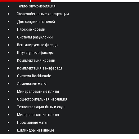
Тепло- звукоизоляция
Железобетонные конструкции
Для сэндвич панелей
Плоские кровли
Системы разуклонки
Вентилируемые фасады
Штукатурные фасады
Комплектация кровли
Комплектация вентфасада
Система Rockfasade
Ламельные маты
Минераловатные плиты
Общестроительная изоляция
Теплоизоляция бань и саун
Минераловатные плиты
Прошивные маты
Цилиндры навивные