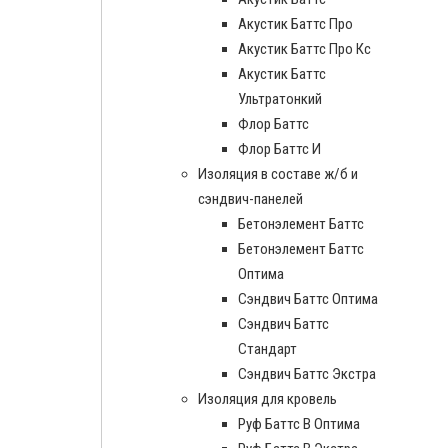
Акустик Баттс Про
Акустик Баттс Про Кс
Акустик Баттс
Ультратонкий
Флор Баттс
Флор Баттс И
Изоляция в составе ж/б и
сэндвич-панелей
Бетонэлемент Баттс
Бетонэлемент Баттс
Оптима
Сэндвич Баттс Оптима
Сэндвич Баттс
Стандарт
Сэндвич Баттс Экстра
Изоляция для кровель
Руф Баттс В Оптима