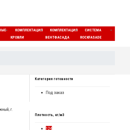
НЫЕ
КОМПЛЕКТАЦИЯ
КОМПЛЕКТАЦИЯ
СИСТЕМА
ЛАМЕ
КРОВЛИ
ВЕНТФАСАДА
ROCKFASADE
МАТЫ
Категория готовности
Под заказ
жный, г.
Плотность, кг/м3
124