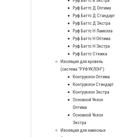
Руф Баттс В Экстра
Руф Баттс Д Оптима
Руф Баттс Д Стандарт
Руф Баттс Д Экстра
Руф Баттс Н Ламелла
Руф Баттс Н Оптима
Руф Баттс Н Экстра
Руф Баттс Стяжка
Изоляция для кровель
(система "РУФУКЛОН")
Контруклон Оптима
Контруклон Стандарт
Контруклон Экстра
Основной Уклон
Оптима
Основной Уклон
Экстра
Изоляция для навесных