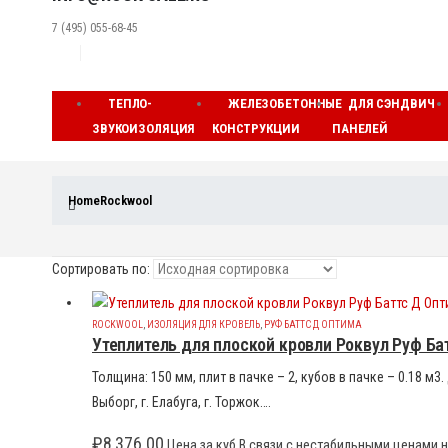
7 (495) 055-68-45
ТЕПЛО-
ЖЕЛЕЗОБЕТОННЫЕ
ДЛЯ СЭНДВИЧ
ЗВУКОИЗОЛЯЦИЯ
КОНСТРУКЦИИ
ПАНЕЛЕЙ
Home
Rockwool
Сортировать по:
ROCKWOOL
,
ИЗОЛЯЦИЯ ДЛЯ КРОВЕЛЬ
,
РУФ БАТТС Д ОПТИМА
Утеплитель для плоской кровли Роквул Руф Ба
Толщина: 150 мм, плит в пачке – 2, кубов в пачке – 0.18 м
Выборг, г. Елабуга, г. Торжок….
₽
8,376.00
Цена за куб В связи с нестабильными ценами н