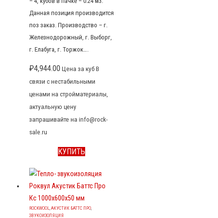
– 4, кубов в пачке – 0.24 м3.
Данная позиция производится
поз заказ. Производство – г.
Железнодорожный, г. Выборг,
г. Елабуга, г. Торжок….
₽
4,944.00
Цена за куб В
связи с нестабильными
ценами на стройматериалы,
актуальную цену
запрашивайте на info@rock-
sale.ru
КУПИТЬ
ROCKWOOL
,
АКУСТИК БАТТС ПРО
,
ЗВУКОИЗОЛЯЦИЯ