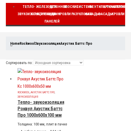
ТЕПЛО-
ЖЕЛЕЗОБЕТОННЫЕ
ДЛЯ
ПЛОСКИЕ
СИСТЕМЫ
ВЕНТИЛИРУЕМЫЕ
ШТУКАТУРНЫЕ
КОМПЛЕ
ЗВУКОИЗОЛЯЦИЯ
КОНСТРУКЦИИ
СЭНДВИЧ
КРОВЛИ
РАЗУКЛОНКИ
ФАСАДЫ
ФАСАДЫ
КРОВЛИ
ВЕ
ПАНЕЛЕЙ
Home
Rockwool
Звукоизоляция
Акустик Баттс Про
Сортировать по:
ROCKWOOL
,
АКУСТИК БАТТС ПРО
,
ЗВУКОИЗОЛЯЦИЯ
Тепло- звукоизоляция
Роквул Акустик Баттс
Про 1000x600x100 мм
Толщина: 100 мм, плит в пачке