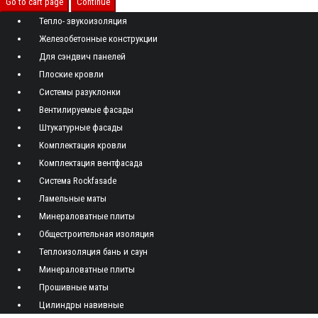
Go to cart page
Continue
Тепло- звукоизоляция
Железобетонные конструкции
Для сэндвич панелей
Плоские кровли
Системы разуклонки
Вентилируемые фасады
Штукатурные фасады
Комплектация кровли
Комплектация вентфасада
Система Rockfasade
Ламельные маты
Минераловатные плиты
Общестроительная изоляция
Теплоизоляция бань и саун
Минераловатные плиты
Прошивные маты
Цилиндры навивные