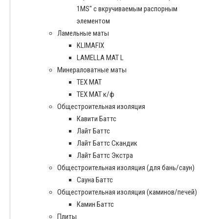
1MS" с вкручиваемым распорным
элементом
Ламельные маты
KLIMAFIX
LAMELLA MAT L
Минераловатные маты
ТЕХ МАТ
ТЕХ МАТ к/ф
Общестроительная изоляция
Кавити Баттс
Лайт Баттс
Лайт Баттс Скандик
Лайт Баттс Экстра
Общестроительная изоляция (для бань/саун)
Сауна Баттс
Общестроительная изоляция (каминов/печей)
Камин Баттс
Плиты