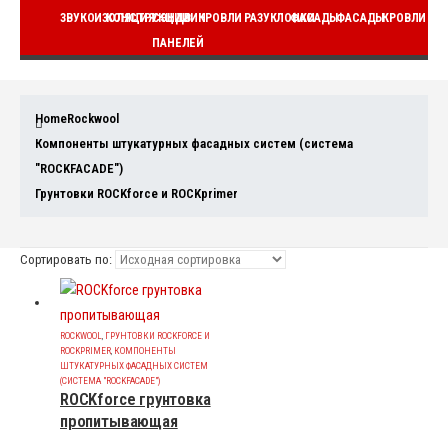
ЗВУКОИЗОЛЯЦИЯ
КОНСТРУКЦИИ
СЭНДВИЧ
КРОВЛИ
РАЗУКЛОНКИ
ФАСАДЫ
ФАСАДЫ
КРОВЛИ
ВЕ
ПАНЕЛЕЙ
Home
Rockwool
Компоненты штукатурных фасадных систем (система
"ROCKFACADE")
Грунтовки ROCKforce и ROCKprimer
Сортировать по:
ROCKWOOL
,
ГРУНТОВКИ ROCKFORCE И
ROCKPRIMER
,
КОМПОНЕНТЫ
ШТУКАТУРНЫХ ФАСАДНЫХ СИСТЕМ
(СИСТЕМА "ROCKFACADE")
ROCKforce грунтовка
пропитывающая