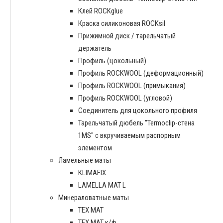
Клей ROCKglue
Краска силиконовая ROCKsil
Прижимной диск / тарельчатый
держатель
Профиль (цокольный)
Профиль ROCKWOOL (деформационный)
Профиль ROCKWOOL (примыкания)
Профиль ROCKWOOL (угловой)
Соединитель для цокольного профиля
Тарельчатый дюбель "Termoclip-стена
1MS" с вкручиваемым распорным
элементом
Ламельные маты
KLIMAFIX
LAMELLA MAT L
Минераловатные маты
ТЕХ МАТ
ТЕХ МАТ к/ф