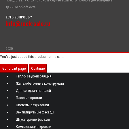
предоставляются только в случае если есть полные достоверные
данные об объекте.
ЕСТЬ ВОПРОСЫ?
info@rock-sale.ru
2020
You've just added this product to the cart:
Go to cart page
Continue
Тепло- звукоизоляция
Железобетонные конструкции
Для сэндвич панелей
Плоские кровли
Системы разуклонки
Вентилируемые фасады
Штукатурные фасады
Комплектация кровли