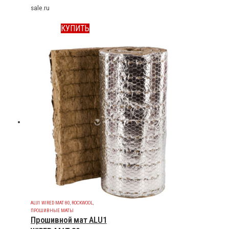
sale.ru
КУПИТЬ
ALU1 WIRED MAT 80
,
ROCKWOOL
,
ПРОШИВНЫЕ МАТЫ
Прошивной мат ALU1