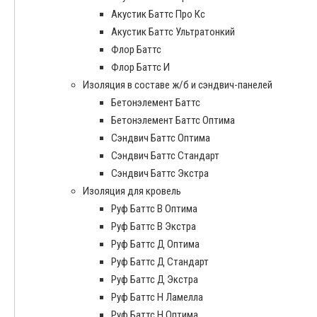
Акустик Баттс Про Кс
Акустик Баттс Ультратонкий
Флор Баттс
Флор Баттс И
Изоляция в составе ж/б и сэндвич-панелей
Бетонэлемент Баттс
Бетонэлемент Баттс Оптима
Сэндвич Баттс Оптима
Сэндвич Баттс Стандарт
Сэндвич Баттс Экстра
Изоляция для кровель
Руф Баттс В Оптима
Руф Баттс В Экстра
Руф Баттс Д Оптима
Руф Баттс Д Стандарт
Руф Баттс Д Экстра
Руф Баттс Н Ламелла
Руф Баттс Н Оптима