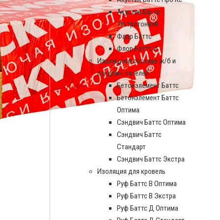
Акустик Баттс
Ультратонкий
Флор Баттс
Флор Баттс И
Изоляция в составе ж/б и
сэндвич-панелей
Бетонэлемент Баттс
Бетонэлемент Баттс
Оптима
Сэндвич Баттс Оптима
Сэндвич Баттс
Стандарт
Сэндвич Баттс Экстра
Изоляция для кровель
Руф Баттс В Оптима
Руф Баттс В Экстра
Руф Баттс Д Оптима