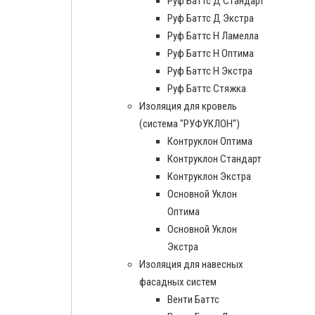
Руф Баттс Д Стандарт
Руф Баттс Д Экстра
Руф Баттс Н Ламелла
Руф Баттс Н Оптима
Руф Баттс Н Экстра
Руф Баттс Стяжка
Изоляция для кровель
(система "РУФУКЛОН")
Контруклон Оптима
Контруклон Стандарт
Контруклон Экстра
Основной Уклон
Оптима
Основной Уклон
Экстра
Изоляция для навесных
фасадных систем
Венти Баттс