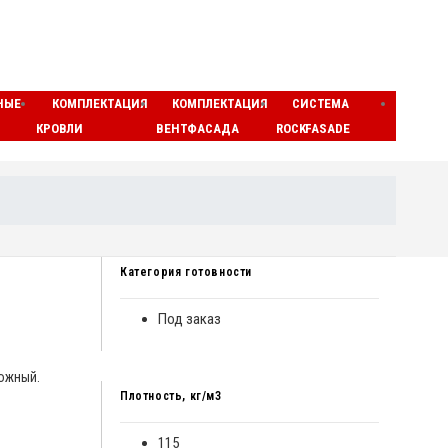
НЫЕ
КОМПЛЕКТАЦИЯ
КОМПЛЕКТАЦИЯ
СИСТЕМА
ЛАМЕ
КРОВЛИ
ВЕНТФАСАДА
ROCKFASADE
МАТЫ
Категория готовности
Под заказ
рожный.
Плотность, кг/м3
115