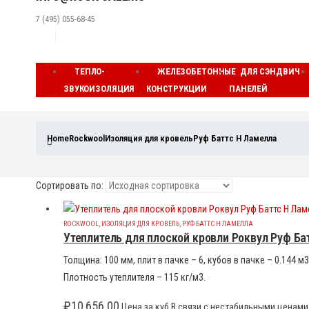
7 (495) 055-68-45
ТЕПЛО-
ЖЕЛЕЗОБЕТОННЫЕ
ДЛЯ СЭНДВИЧ
ЗВУКОИЗОЛЯЦИЯ
КОНСТРУКЦИИ
ПАНЕЛЕЙ
Home
Rockwool
Изоляция для кровель
Руф Баттс Н Ламелла
Сортировать по:
ROCKWOOL
,
ИЗОЛЯЦИЯ ДЛЯ КРОВЕЛЬ
,
РУФ БАТТС Н ЛАМЕЛЛА
Утеплитель для плоской кровли Роквул Руф Ба
Толщина: 100 мм, плит в пачке – 6, кубов в пачке – 0.144
Плотность утеплителя – 115 кг/м3.
₽
10,656.00
Цена за куб В связи с нестабильными ценами 