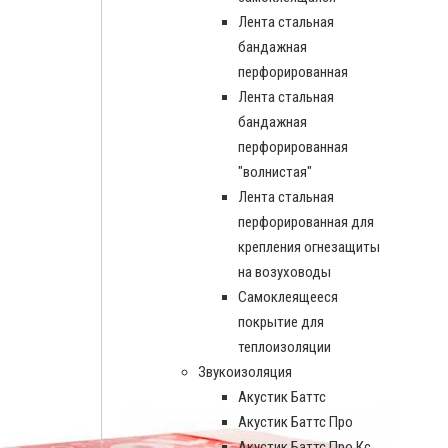
Лента стальная
бандажная
перфорированная
Лента стальная
бандажная
перфорированная
"волнистая"
Лента стальная
перфорированная для
крепления огнезащиты
на возуховоды
Самоклеящееся
покрытие для
теплоизоляции
Звукоизоляция
Акустик Баттс
Акустик Баттс Про
Акустик Баттс Про Кс