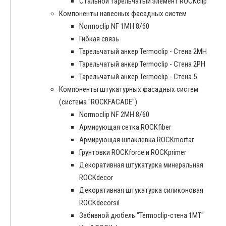
Стальной тарельчатый элемент ROCKclip
Компоненты навесных фасадных систем
Normoclip NF 1MH 8/60
Гибкая связь
Тарельчатый анкер Termoclip - Стена 2MH
Тарельчатый анкер Termoclip - Стена 2PH
Тарельчатый анкер Termoclip - Стена 5
Компоненты штукатурных фасадных систем
(система "ROCKFACADE")
Normoclip NF 2MH 8/60
Армирующая сетка ROCKfiber
Армирующая шпаклевка ROCKmortar
Грунтовки ROCKforce и ROCKprimer
Декоративная штукатурка минеральная
ROCKdecor
Декоративная штукатурка силиконовая
ROCKdecorsil
Забивной дюбель "Termoclip-стена 1MT"