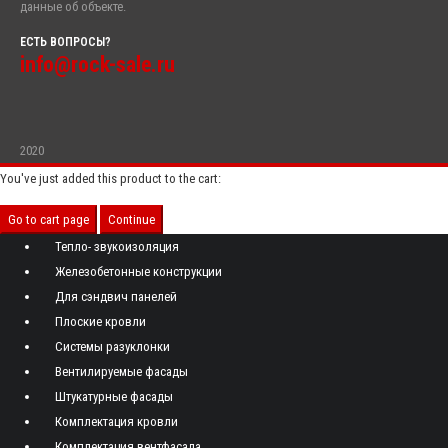
данные об объекте.
ЕСТЬ ВОПРОСЫ?
info@rock-sale.ru
2020
You've just added this product to the cart:
Go to cart page
Continue
Тепло- звукоизоляция
Железобетонные конструкции
Для сэндвич панелей
Плоские кровли
Системы разуклонки
Вентилируемые фасады
Штукатурные фасады
Комплектация кровли
Комплектация вентфасада