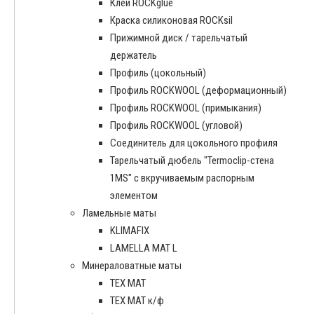
Клей ROCKglue
Краска силиконовая ROCKsil
Прижимной диск / тарельчатый
держатель
Профиль (цокольный)
Профиль ROCKWOOL (деформационный)
Профиль ROCKWOOL (примыкания)
Профиль ROCKWOOL (угловой)
Соединитель для цокольного профиля
Тарельчатый дюбель "Termoclip-стена
1MS" с вкручиваемым распорным
элементом
Ламельные маты
KLIMAFIX
LAMELLA MAT L
Минераловатные маты
ТЕХ МАТ
ТЕХ МАТ к/ф