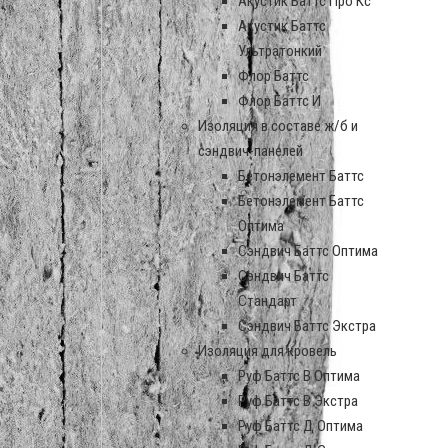
Акустик Баттс Про Кс
Акустик Баттс
Ультратонкий
Флор Баттс
Флор Баттс И
Изоляция в составе ж/б и
сэндвич-панелей
Бетонэлемент Баттс
Бетонэлемент Баттс
Оптима
Сэндвич Баттс Оптима
Сэндвич Баттс
Стандарт
Сэндвич Баттс Экстра
Изоляция для кровель
Руф Баттс В Оптима
Руф Баттс В Экстра
Руф Баттс Д Оптима