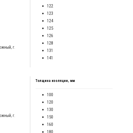
122
123
124
125
126
128
ожный, г.
131
141
Толщина изоляции, мм
100
120
130
ожный, г.
150
160
180