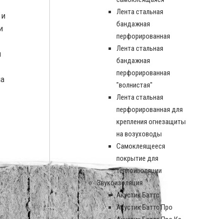
Лента стальная
 и
бандажная
и
перфорированная
Лента стальная
н
бандажная
перфорированная
ма
"волнистая"
Лента стальная
перфорированная для
крепления огнезащиты
на возуховоды
Самоклеящееся
покрытие для
теплоизоляции
Звукоизоляция
Акустик Баттс
Акустик Баттс Про