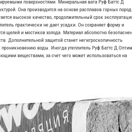
атируемыми поверхностями. Минеральная вата Руф Баттс Д
уктурой. Она производится на основе расплавов горных пород
игается высокое качество, продолжительный срок эксплуатаци
литель практически не дает усадки. Он сохраняет форму и
ется щелей и мостиков холода. Материал абсолютно безопасне
ств. Дополнительной защитой станет негигроскопичность
т проникновению воды. Иногда утеплитель Руф Баттс Д Опти
ющими веществами, за счет чего может использоваться на