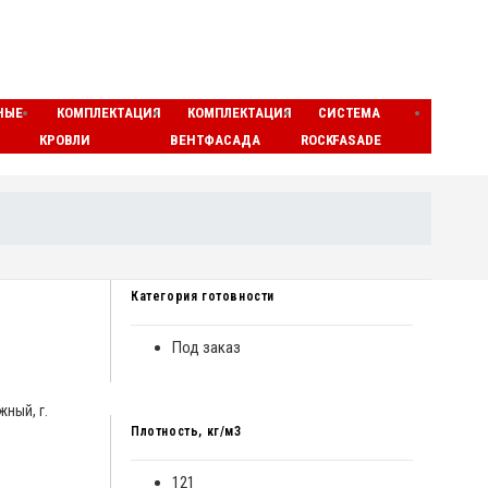
НЫЕ
КОМПЛЕКТАЦИЯ
КОМПЛЕКТАЦИЯ
СИСТЕМА
ЛАМЕ
КРОВЛИ
ВЕНТФАСАДА
ROCKFASADE
МАТЫ
Категория готовности
Под заказ
жный, г.
Плотность, кг/м3
121