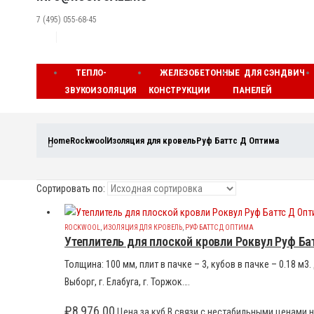
7 (495) 055-68-45
ТЕПЛО-
ЖЕЛЕЗОБЕТОННЫЕ
ДЛЯ СЭНДВИЧ
ЗВУКОИЗОЛЯЦИЯ
КОНСТРУКЦИИ
ПАНЕЛЕЙ
Home
Rockwool
Изоляция для кровель
Руф Баттс Д Оптима
Сортировать по:
ROCKWOOL
,
ИЗОЛЯЦИЯ ДЛЯ КРОВЕЛЬ
,
РУФ БАТТС Д ОПТИМА
Утеплитель для плоской кровли Роквул Руф Ба
Толщина: 100 мм, плит в пачке – 3, кубов в пачке – 0.18 м
Выборг, г. Елабуга, г. Торжок….
₽
8,976.00
Цена за куб В связи с нестабильными ценами н