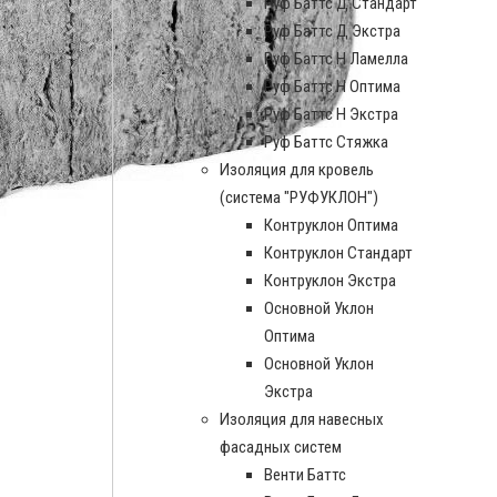
Руф Баттс Д Стандарт
Руф Баттс Д Экстра
Руф Баттс Н Ламелла
Руф Баттс Н Оптима
Руф Баттс Н Экстра
Руф Баттс Стяжка
Изоляция для кровель
(система "РУФУКЛОН")
Контруклон Оптима
Контруклон Стандарт
Контруклон Экстра
Основной Уклон
Оптима
Основной Уклон
Экстра
Изоляция для навесных
фасадных систем
Венти Баттс