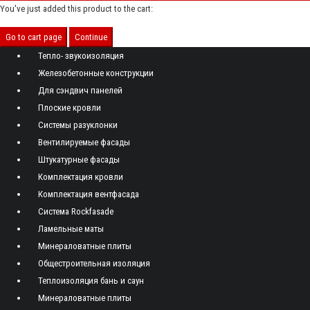
You've just added this product to the cart:
Go to cart page
Continue
Тепло- звукоизоляция
Железобетонные конструкции
Для сэндвич панелей
Плоские кровли
Системы разуклонки
Вентилируемые фасады
Штукатурные фасады
Комплектация кровли
Комплектация вентфасада
Система Rockfasade
Ламельные маты
Минераловатные плиты
Общестроительная изоляция
Теплоизоляция бань и саун
Минераловатные плиты