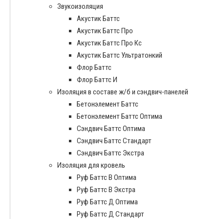
Звукоизоляция
Акустик Баттс
Акустик Баттс Про
Акустик Баттс Про Кс
Акустик Баттс Ультратонкий
Флор Баттс
Флор Баттс И
Изоляция в составе ж/б и сэндвич-панелей
Бетонэлемент Баттс
Бетонэлемент Баттс Оптима
Сэндвич Баттс Оптима
Сэндвич Баттс Стандарт
Сэндвич Баттс Экстра
Изоляция для кровель
Руф Баттс В Оптима
Руф Баттс В Экстра
Руф Баттс Д Оптима
Руф Баттс Д Стандарт