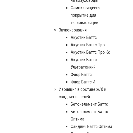
на возуховоды
Самоклеящееся
покрытие для
теплоизоляции
Звукоизоляция
Акустик Баттс
Акустик Баттс Про
Акустик Баттс Про Кс
Акустик Баттс
Ультратонкий
Флор Баттс
Флор Баттс И
Изоляция в составе ж/б и
сэндвич-панелей
Бетонэлемент Баттс
Бетонэлемент Баттс
Оптима
Сэндвич Баттс Оптима