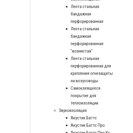
Лента стальная
бандажная
перфорированная
Лента стальная
бандажная
перфорированная
"волнистая"
Лента стальная
перфорированная для
крепления огнезащиты
на возуховоды
Самоклеящееся
покрытие для
теплоизоляции
Звукоизоляция
Акустик Баттс
Акустик Баттс Про
Акустик Баттс Про Кс