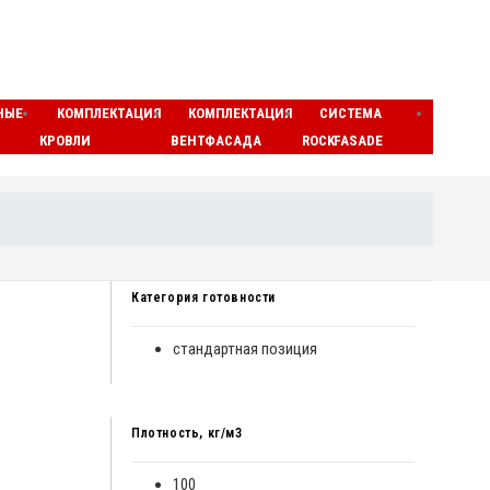
НЫЕ
КОМПЛЕКТАЦИЯ
КОМПЛЕКТАЦИЯ
СИСТЕМА
ЛАМЕ
КРОВЛИ
ВЕНТФАСАДА
ROCKFASADE
МАТЫ
Категория готовности
стандартная позиция
Плотность, кг/м3
100