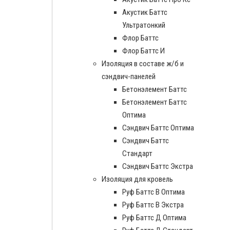
Акустик Баттс
Ультратонкий
Флор Баттс
Флор Баттс И
Изоляция в составе ж/б и
сэндвич-панелей
Бетонэлемент Баттс
Бетонэлемент Баттс
Оптима
Сэндвич Баттс Оптима
Сэндвич Баттс
Стандарт
Сэндвич Баттс Экстра
Изоляция для кровель
Руф Баттс В Оптима
Руф Баттс В Экстра
Руф Баттс Д Оптима