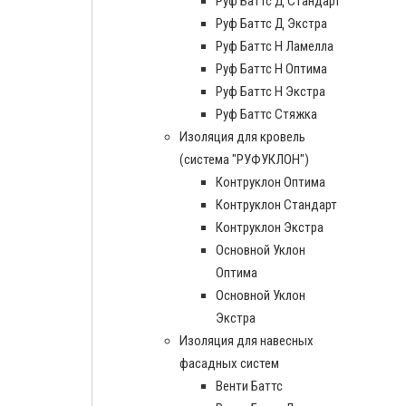
Руф Баттс Д Стандарт
Руф Баттс Д Экстра
Руф Баттс Н Ламелла
Руф Баттс Н Оптима
Руф Баттс Н Экстра
Руф Баттс Стяжка
Изоляция для кровель
(система "РУФУКЛОН")
Контруклон Оптима
Контруклон Стандарт
Контруклон Экстра
Основной Уклон
Оптима
Основной Уклон
Экстра
Изоляция для навесных
фасадных систем
Венти Баттс