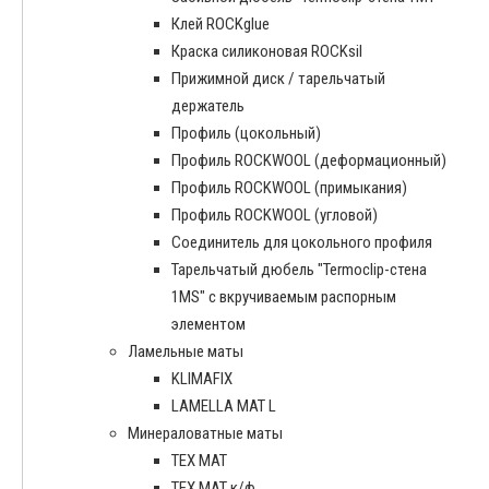
Клей ROCKglue
Краска силиконовая ROCKsil
Прижимной диск / тарельчатый
держатель
Профиль (цокольный)
Профиль ROCKWOOL (деформационный)
Профиль ROCKWOOL (примыкания)
Профиль ROCKWOOL (угловой)
Соединитель для цокольного профиля
Тарельчатый дюбель "Termoclip-стена
1MS" с вкручиваемым распорным
элементом
Ламельные маты
KLIMAFIX
LAMELLA MAT L
Минераловатные маты
ТЕХ МАТ
ТЕХ МАТ к/ф