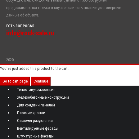
обсуждаются). Скидки на заказы суммой от 500 000 рублей
предоставляются только в случае если есть полные достоверные
данные об объекте.
ЕСТЬ ВОПРОСЫ?
info@rock-sale.ru
2020
You've just added this product to the cart:
Go to cart page
Continue
Тепло- звукоизоляция
Железобетонные конструкции
Для сэндвич панелей
Плоские кровли
Системы разуклонки
Вентилируемые фасады
Штукатурные фасады