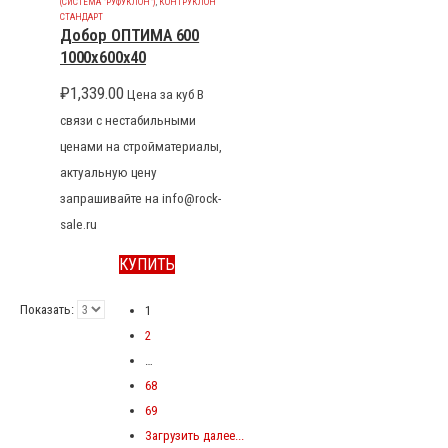
(СИСТЕМА "РУФУКЛОН")
,
КОНТРУКЛОН
СТАНДАРТ
Добор ОПТИМА 600
1000x600x40
₽
1,339.00
Цена за куб В
связи с нестабильными
ценами на стройматериалы,
актуальную цену
запрашивайте на info@rock-
sale.ru
КУПИТЬ
Показать:
1
2
…
68
69
Загрузить далее...