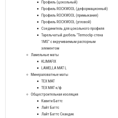
Профиль (цокольный)
Профиль ROCKWOOL (деформационный)
Профиль ROCKWOOL (примыкания)
Профиль ROCKWOOL (угловой)
Соединитель для цокольного профиля
Тарельчатый дюбель "Termoclip-стена
1MS" с вкручиваемым распорным
элементом
Ламельные маты
KLIMAFIX
LAMELLA MAT L
Минераловатные маты
ТЕХ МАТ
ТЕХ МАТ к/ф
Общестроительная изоляция
Кавити Баттс
Лайт Баттс
Лайт Баттс Скандик