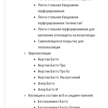
Лента стальная бандажная
перфорированная
Лента стальная бандажная
перфорированная "волнистая"
Лента стальная перфорированная для
крепления огнезащиты на возуховоды
Самоклеящееся покрытие для
теплоизоляции
Звукоизоляция
Акустик Баттс
Акустик Баттс Про
Акустик Баттс Про Кс
Акустик Баттс Ультратонкий
Флор Баттс
Флор Баттс И
Изоляция в составе ж/б и сэндвич-панелей
Бетонэлемент Баттс
Бетонэлемент Баттс Оптима